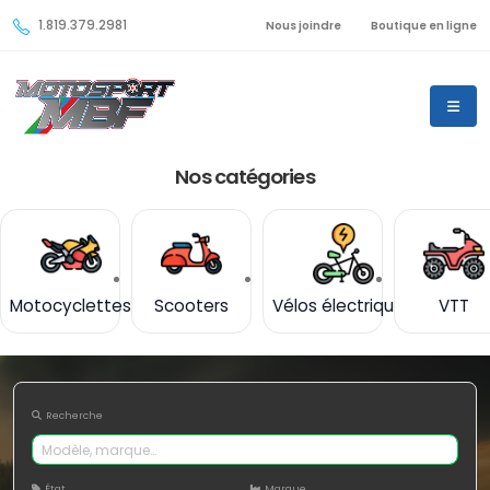
1.819.379.2981
Nous joindre
Boutique en ligne
Nos catégories
Motocyclettes
Scooters
Vélos électriques
VTT
Recherche
État
Marque