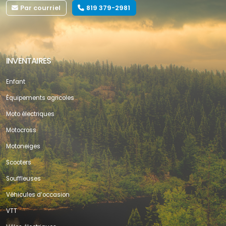
Par courriel
819 379-2981
INVENTAIRES
Enfant
Équipements agricoles
Moto électriques
Motocross
Motoneiges
Scooters
Souffleuses
Véhicules d’occasion
VTT