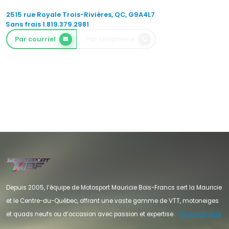
2515 rue Royale Trois-Rivières, QC, G9A4L7
Sans frais 1.819.379.2981
Par courriel
Par téléphone
Depuis 2005, l’équipe de Motosport Mauricie Bois-Francs sert la Mauricie
et le Centre-du-Québec, offrant une vaste gamme de VTT, motoneiges
et quads neufs ou d’occasion avec passion et expertise.
En savoir plus