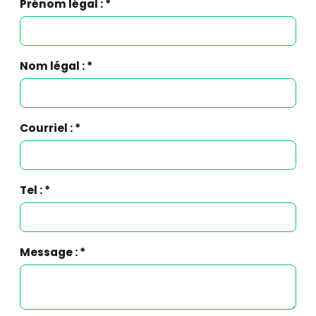
Prénom légal : *
Nom légal : *
Courriel : *
Tel : *
Message : *