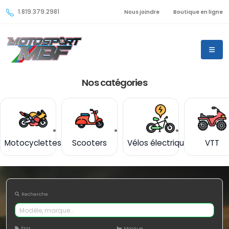
1.819.379.2981
Nous joindre
Boutique en ligne
Nos catégories
Motocyclettes
Scooters
Vélos électriques
VTT
Recherche
État
Marque