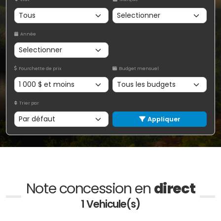
Année
Fourchette de prix
Budget mensuel
Trier par
Appliquer
Note concession en
direct
1 Vehicule(s)