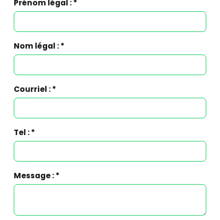
Prénom légal : *
Nom légal : *
Courriel : *
Tel : *
Message : *