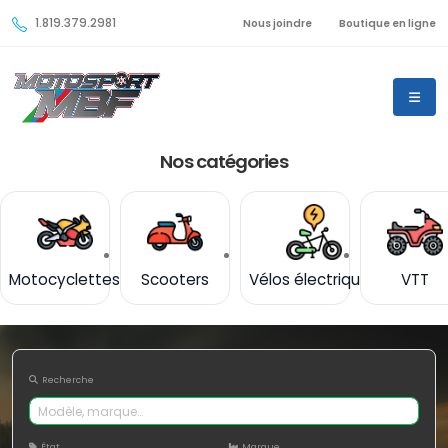
1.819.379.2981
Nous joindre
Boutique en ligne
Nos catégories
Motocyclettes
Scooters
Vélos électriques
VTT
Recherche
État
Marque