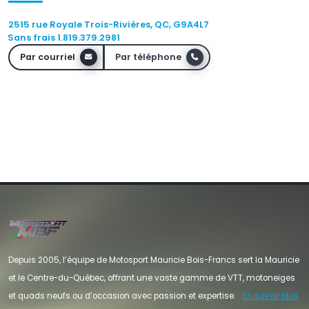
2515 rue Royale Trois-Rivières, QC, G9A4L7
Sans frais 1.819.379.2981
Par courriel
Par téléphone
Depuis 2005, l’équipe de Motosport Mauricie Bois-Francs sert la Mauricie
et le Centre-du-Québec, offrant une vaste gamme de VTT, motoneiges
et quads neufs ou d’occasion avec passion et expertise.
En savoir plus