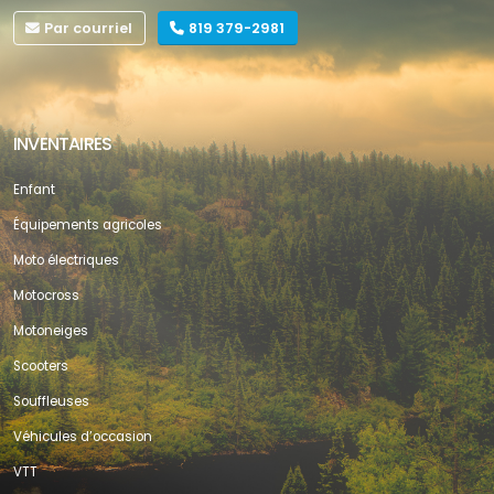
Par courriel
819 379-2981
INVENTAIRES
Enfant
Équipements agricoles
Moto électriques
Motocross
Motoneiges
Scooters
Souffleuses
Véhicules d’occasion
VTT