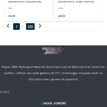
2WD/4WD SWITCH - AVALANCHE 1000
2WD/4WD SWITCH - NK 800 U SPORT EPA
4 inv.
15 inv.
34.95
49.95
1
201
/
Depuis 2005, Motosport Mauricie Bois-Francs sert la Mauricie et le Centre-du-
Québec, offrant une vaste gamme de VTT, motoneiges et quads neufs ou
d'occasion avec passion et expertise.
NOUS JOINDRE