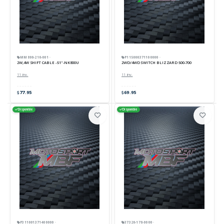
MM800-210-001 ·
P115000371100000 ·
2W,4W SHIFT CABLE - 51''-NK800U
2WD/4WD SWITCH BLIZZARD 500-700
11 inv.
11 inv.
77.95
69.95
Disponible
Disponible
P311001371400000 ·
37320-178-0000 ·