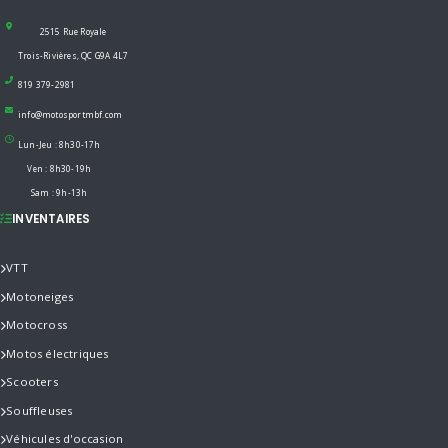
2515 Rue Royale
Trois-Rivières, QC G9A 4L7
819 379-2981
info@motosportmbf.com
Lun-Jeu : 8h30-17h
Ven : 8h30-19h
Sam : 9h-13h
INVENTAIRES
VTT
Motoneiges
Motocross
Motos électriques
Scooters
Souffleuses
Véhicules d'occasion