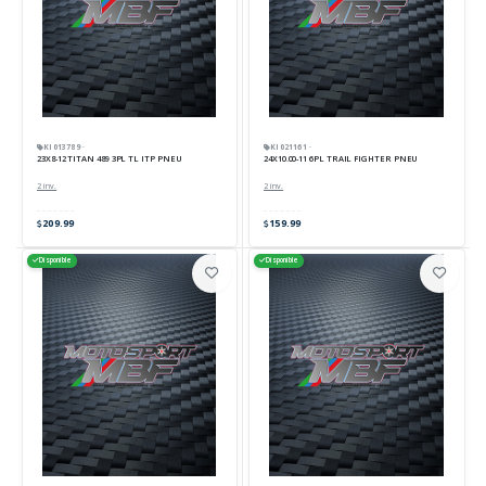
KI013789 ·
KI021161 ·
23X8-12 TITAN 489 3PL TL ITP PNEU
24X10.00-11 6PL TRAIL FIGHTER PNEU
2 inv.
2 inv.
209.99
159.99
Disponible
Disponible