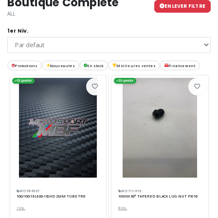
Boutique Complète
ENLEVER FILTRE
ALL
1er Niv.
Promotions
Nouveautés
En stock
Meilleures ventes
Financement
Disponible
Disponible
MO99-9007 ·
MO111-910 ·
100/100-18 (4.00-18) HD 2MM TUBE TR6
10MM 60° TAPERED BLACK LUG NUT PK/16
1 inv.
8 inv.