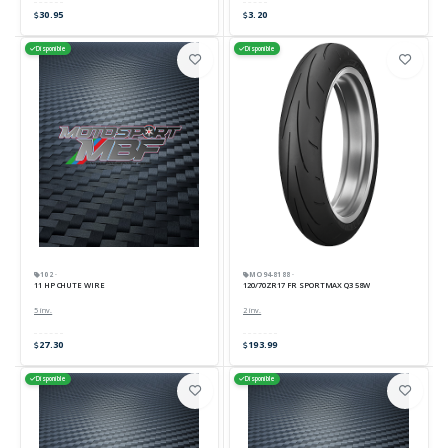
30.95
3.20
Disponible
Disponible
102 ·
MO94-8188 ·
11 HP CHUTE WIRE
120/70ZR17 FR SPORTMAX Q3 58W
5 inv.
2 inv.
27.30
193.99
Disponible
Disponible