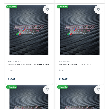
Disponible
Disponible
45-01-18-01 ·
KI111578 ·
205536 89 XI LIGHT SENSITIVE BLACK X PAIR
22X10-8 DIK735A 2PL TL DURO PNEU
1 inv.
2 inv.
54.95
143.99
Disponible
Disponible