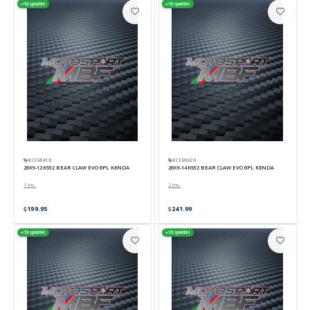
Disponible
Disponible
KI356416 ·
KI356420 ·
26X9-12 K592 BEAR CLAW EVO 6PL KENDA
26X9-14 K592 BEAR CLAW EVO 6PL KENDA
1 inv.
2 inv.
199.95
241.99
Disponible
Disponible