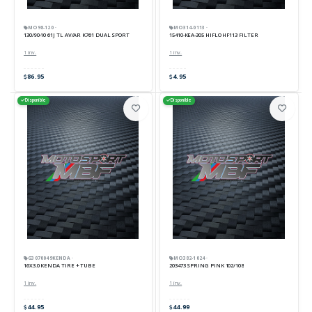
MO98-120 ·
MO314-0113 ·
130/90-10 61J TL AV/AR K761 DUAL SPORT
15410-KEA-305 HIFLO HF113 FILTER
1 inv.
1 inv.
86.95
4.95
Disponible
Disponible
G3070049KENDA ·
MO382-1024 ·
16X3.0 KENDA TIRE + TUBE
203473 SPRING PINK 102/108
1 inv.
1 inv.
44.95
44.99