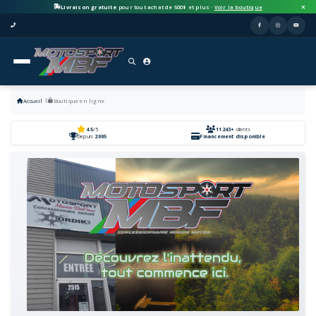
Livraison gratuite
pour tout achat de 500$ et plus ·
Voir la boutique
Accueil
Boutique en ligne
4.5
/5
11243+
clients
Depuis
2005
Financement disponible