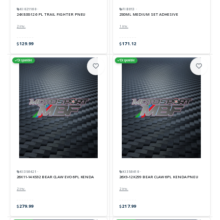
KI021160 ·
FIB813 ·
24X8.00-12 6 PL TRAIL FIGHTER PNEU
250ML MEDIUM SET ADHESIVE
2 inv.
1 inv.
129.99
171.12
Disponible
Disponible
KI356421 ·
KI356410 ·
26X11-14 K592 BEAR CLAW EVO 6PL KENDA
26X9-12 K299 BEAR CLAW 6PL KENDA PNEU
2 inv.
2 inv.
279.99
217.99