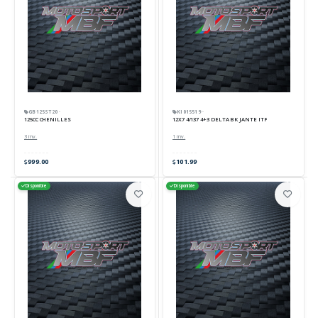
GB125ST20 ·
KI015519 ·
125CC CHENILLES
12X7 4/137 4+3 DELTA BK JANTE ITP
3 inv.
1 inv.
999.00
101.99
Disponible
Disponible