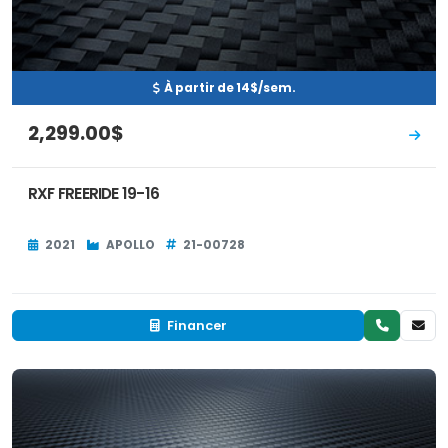
À partir de 14$/sem.
2,299.00$
RXF FREERIDE 19-16
2021
APOLLO
21-00728
Financer
Neuf
EN INVENTAIRE