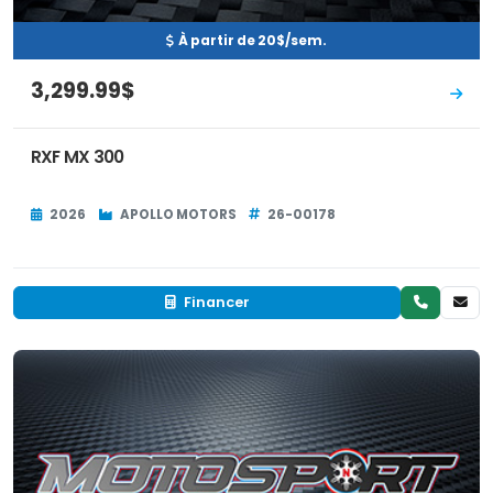
À partir de 20$/sem.
3,299.99$
RXF MX 300
2026
APOLLO MOTORS
26-00178
Financer
Neuf
EN INVENTAIRE