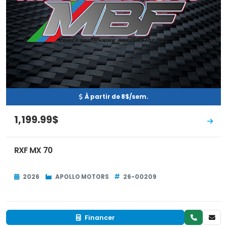
À partir de 8$/sem.
1,199.99$
RXF MX 70
2026
APOLLO MOTORS
26-00209
Financer