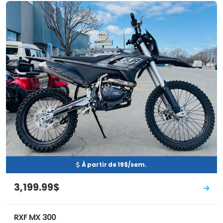
Neuf
EN INVENTAIRE
À partir de 19$/sem.
3,199.99$
RXF MX 300