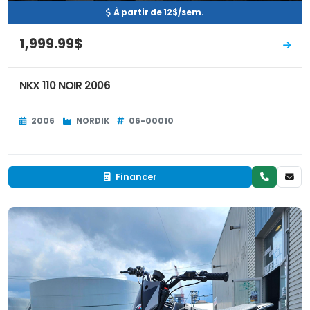
À partir de 12$/sem.
1,999.99$
NKX 110 NOIR 2006
2006
NORDIK
06-00010
Financer
Neuf
VENDU