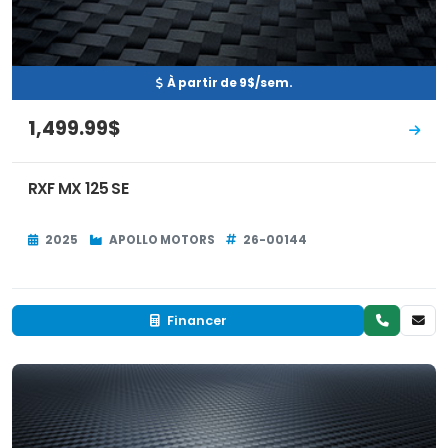
À partir de 9$/sem.
1,499.99$
RXF MX 125 SE
2025
APOLLO MOTORS
26-00144
Financer
Neuf
EN INVENTAIRE