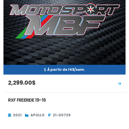
À partir de 14$/sem.
2,299.00$
RXF FREERIDE 19-16
2021
APOLLO
21-00729