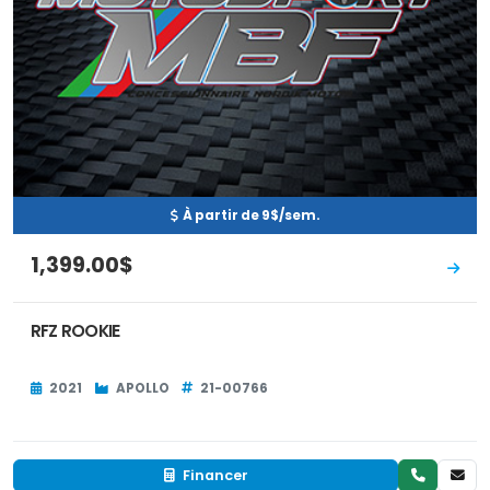
À partir de 9$/sem.
1,399.00$
RFZ ROOKIE
2021
APOLLO
21-00766
Financer