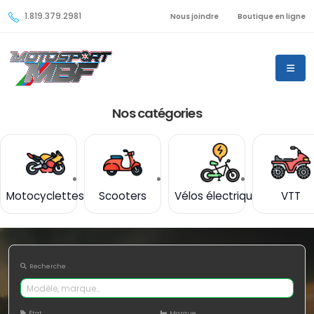
1.819.379.2981
Nous joindre
Boutique en ligne
Nos catégories
Motocyclettes
Scooters
Vélos électriques
VTT
Recherche
État
Marque