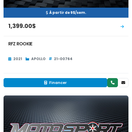
À partir de 9$/sem.
1,399.00$
RFZ ROOKIE
2021
APOLLO
21-00764
Financer
Neuf
EN INVENTAIRE