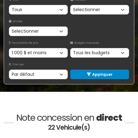
Année
Fourchette de prix
Budget mensuel
Trier par
Appliquer
Note concession en
direct
22 Vehicule(s)