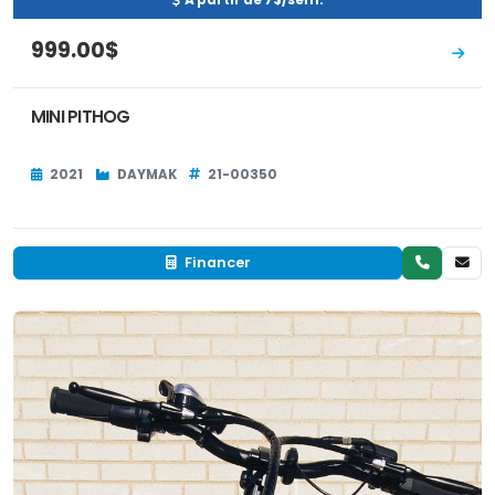
À partir de 7$/sem.
999.00$
MINI PITHOG
2021
DAYMAK
21-00350
Financer
Neuf
EN INVENTAIRE