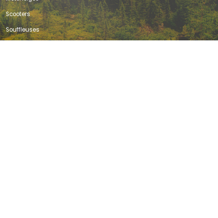
Scooters
Souffleuses
Véhicules d’occasion
VTT
Vélos électriques
DÉPARTEMENTS
Financement
Accessoires
Pièces
Service & Réparation