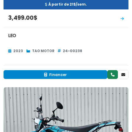
À partir de 21$/sem.
3,499.00$
LEO
2023
TAO MOTOR
24-00238
Financer
Neuf
EN INVENTAIRE