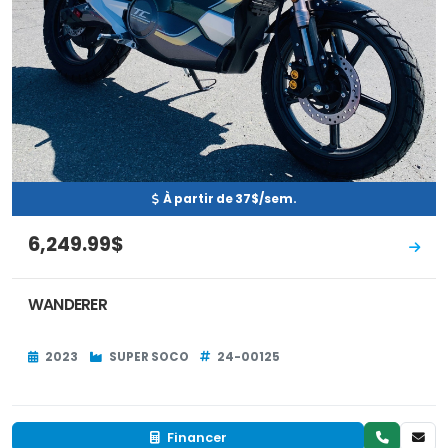
À partir de 37$/sem.
6,249.99$
WANDERER
2023
SUPER SOCO
24-00125
Financer