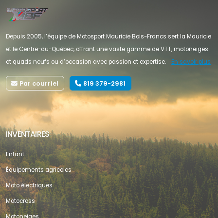
Depuis 2005, l’équipe de Motosport Mauricie Bois-Francs sert la Mauricie
et le Centre-du-Québec, offrant une vaste gamme de VTT, motoneiges
et quads neufs ou d’occasion avec passion et expertise.
En savoir plus
Par courriel
819 379-2981
INVENTAIRES
Enfant
Équipements agricoles
Moto électriques
Motocross
Motoneiges