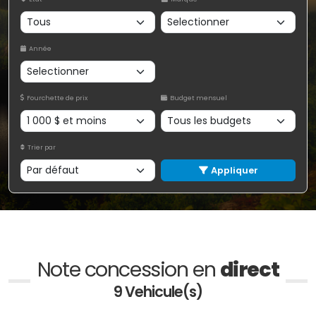
Année
Fourchette de prix
Budget mensuel
Trier par
Appliquer
Note concession en
direct
9 Vehicule(s)