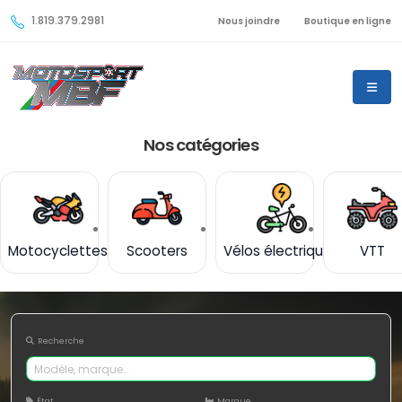
1.819.379.2981
Nous joindre
Boutique en ligne
Nos catégories
Motocyclettes
Scooters
Vélos électriques
VTT
Recherche
État
Marque