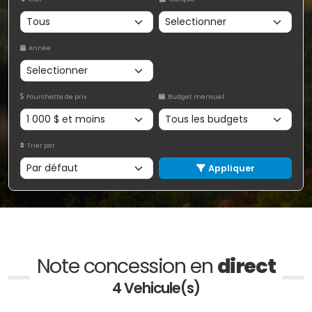
Année
Fourchette de prix
Budget mensuel
Trier par
Appliquer
Note concession en
direct
4 Vehicule(s)