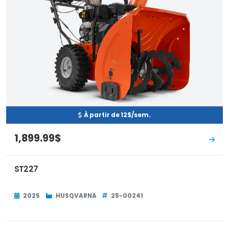
À partir de 12$/sem.
1,899.99$
ST227
2025
HUSQVARNA
25-00241