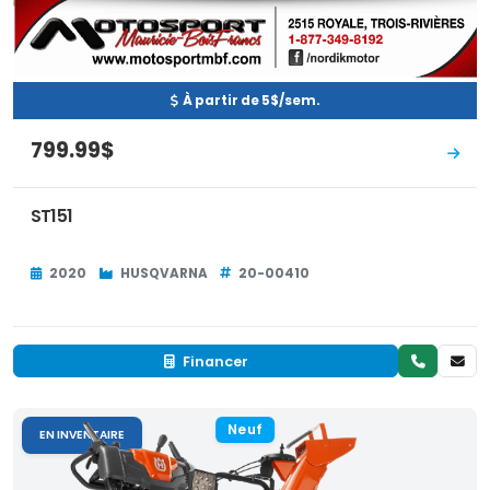
À partir de 5$/sem.
799.99$
ST151
2020
HUSQVARNA
20-00410
Financer
Neuf
EN INVENTAIRE