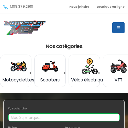
1.819.379.2981
Nous joindre
Boutique en ligne
Nos catégories
Motocyclettes
Scooters
Vélos électriques
VTT
Recherche
État
Marque