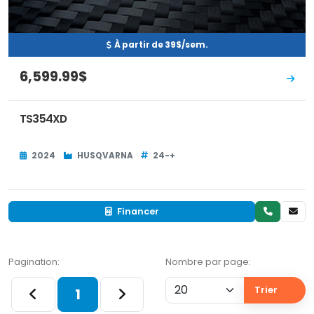
À partir de 39$/sem.
6,599.99$
TS354XD
2024
HUSQVARNA
24-+
Financer
Pagination:
Nombre par page:
Trier
1