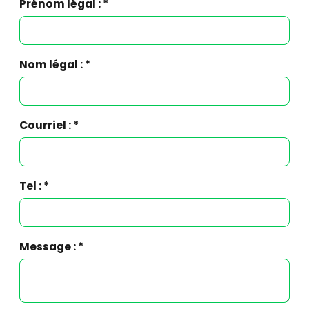
Prénom légal : *
Nom légal : *
Courriel : *
Tel : *
Message : *