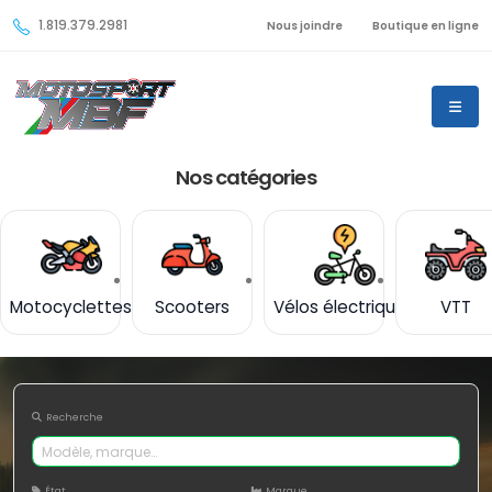
1.819.379.2981
Nous joindre
Boutique en ligne
Nos catégories
Motocyclettes
Scooters
Vélos électriques
VTT
Recherche
État
Marque