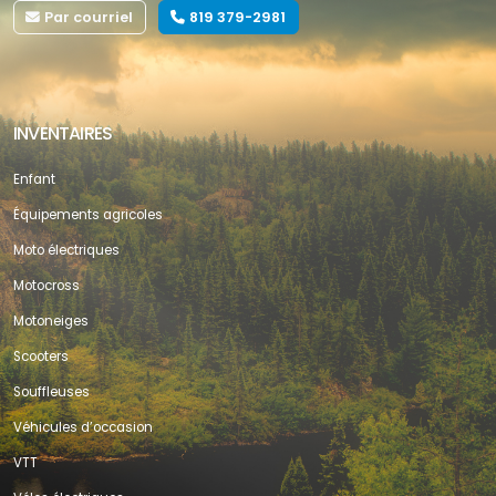
Par courriel
819 379-2981
INVENTAIRES
Enfant
Équipements agricoles
Moto électriques
Motocross
Motoneiges
Scooters
Souffleuses
Véhicules d’occasion
VTT