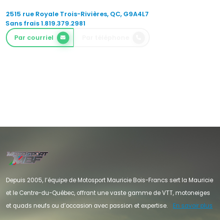
2515 rue Royale Trois-Rivières, QC, G9A4L7
Sans frais 1.819.379.2981
Par courriel
Par téléphone
Depuis 2005, l’équipe de Motosport Mauricie Bois-Francs sert la Mauricie
et le Centre-du-Québec, offrant une vaste gamme de VTT, motoneiges
et quads neufs ou d’occasion avec passion et expertise.
En savoir plus