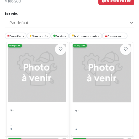
ENLEVER FILTRE
M100-SCO
1er Niv.
Promotions
Nouveautés
En stock
Meilleures ventes
Financement
Disponible
Disponible
·
·