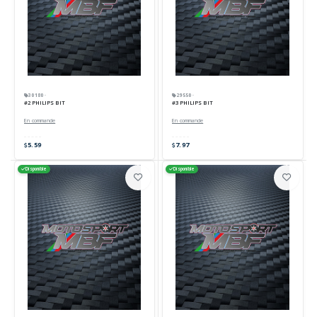
30180 ·
29550 ·
#2 PHILIPS BIT
#3 PHILIPS BIT
En commande
En commande
5.59
7.97
Disponible
Disponible