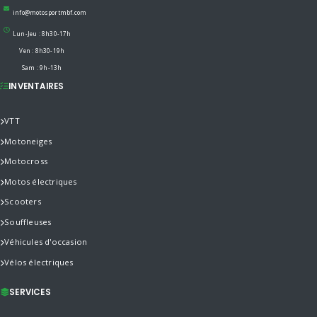
info@motosportmbf.com
Lun-Jeu : 8h30-17h
Ven : 8h30-19h
Sam : 9h-13h
INVENTAIRES
VTT
Motoneiges
Motocross
Motos électriques
Scooters
Souffleuses
Véhicules d'occasion
Vélos électriques
SERVICES