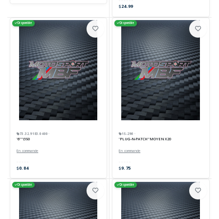
24.99
Disponible
Disponible
73.32.9183.0400 ·
15-296 ·
'6''''(150
'PLUG-N-PATCH''MOYEN X20
En commande
En commande
0.84
9.75
Disponible
Disponible