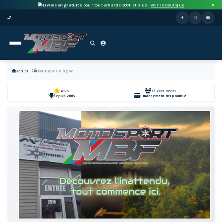
Livraison gratuite
pour tout achat de 500$ et plus ·
Voir la boutique
Accueil
Boutique en ligne
4.5
/5
11238+
clients
Depuis
2005
Financement disponible