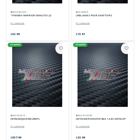
MO340-2333 ·
LR-00009 ·
"YFM350 X WARRIOR 93-04 (STG1,2)"
(100) LAMES POUR GRATTOIRS
En commande
En commande
62.99
15.81
Disponible
Disponible
MO45-5313 ·
MO47-70396 ·
(87-05) MOJAVE250 COMPL
(MTO) CARRIER(SP)STAGE 1,2.5CI (MTO) (SP
En commande
En commande
557.99
33.99