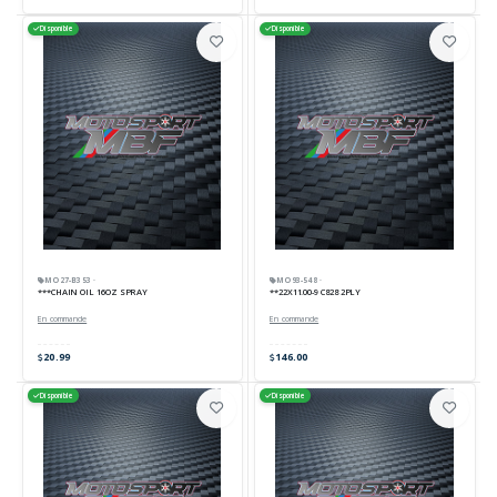
Disponible
Disponible
MO27-B353 ·
MO93-548 ·
***CHAIN OIL 16OZ SPRAY
**22X11.00-9 C828 2PLY
En commande
En commande
20.99
146.00
Disponible
Disponible