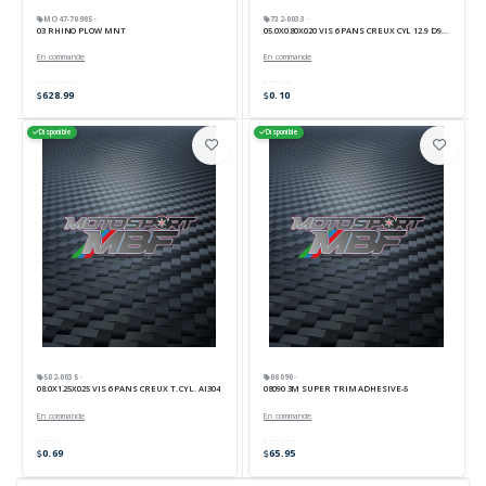
MO47-70985 ·
732-0033 ·
03 RHINO PLOW MNT
05.0X0.80X020 VIS 6 PANS CREUX CYL 12.9 D912
En commande
En commande
628.99
0.10
Disponible
Disponible
502-0035 ·
08090 ·
08.0X1.25X025 VIS 6 PANS CREUX T. CYL. AI304
08090 3M SUPER TRIM ADHESIVE-5
En commande
En commande
0.69
65.95