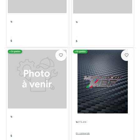
·
·
Disponible
Disponible
·
375-416 ·
En commande