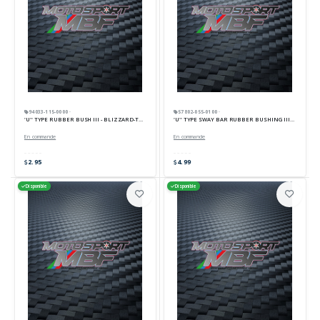
94033-115-0000 ·
57802-055-0100 ·
'U'' TYPE RUBBER BUSH III - BLIZZARD-TORNADO
'U'' TYPE SWAY BAR RUBBER BUSHING III - NK 700 U
En commande
En commande
2.95
4.99
Disponible
Disponible