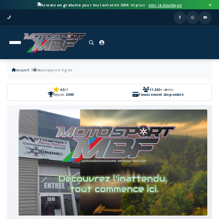
Livraison gratuite
pour tout achat de 500$ et plus ·
Voir la boutique
Accueil
Boutique en ligne
4.5
/5
11243+
clients
Depuis
2005
Financement disponible