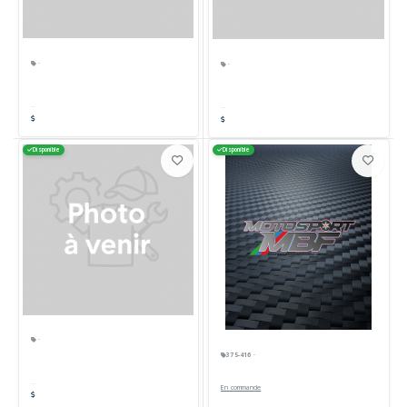
·
·
Disponible
Disponible
·
375-416 ·
En commande