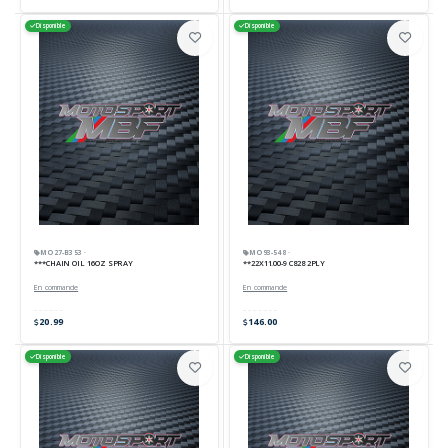
Disponible
Disponible
MO27-B353 ·
MO93-548 ·
***CHAIN OIL 16OZ SPRAY
**22X11.00-9 C828 2PLY
En commande
En commande
20.99
146.00
Disponible
Disponible