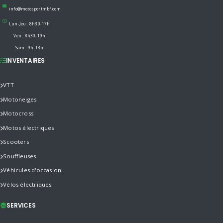
info@motosportmbf.com
Lun-Jeu : 8h30-17h
Ven : 8h30-19h
Sam : 9h-13h
INVENTAIRES
VTT
Motoneiges
Motocross
Motos électriques
Scooters
Souffleuses
Véhicules d'occasion
Vélos électriques
SERVICES