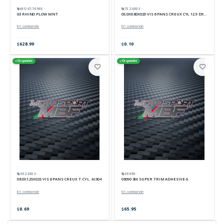
MO47-70985 ·
732-0033 ·
03 RHINO PLOW MNT
05.0X0.80X020 VIS 6 PANS CREUX CYL 12.9 D912
En commande
En commande
628.99
0.10
Disponible
Disponible
502-0035 ·
08090 ·
08.0X1.25X025 VIS 6 PANS CREUX T. CYL. AI304
08090 3M SUPER TRIM ADHESIVE-5
En commande
En commande
0.69
65.95