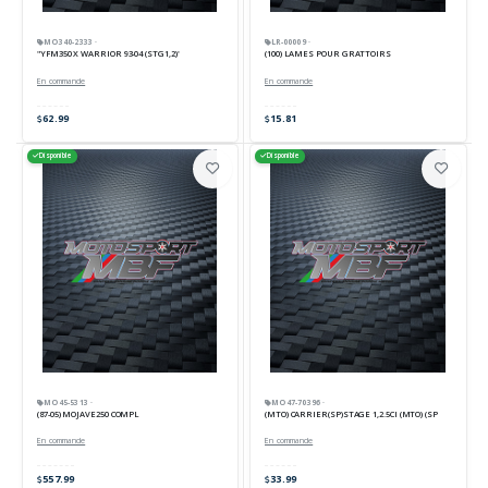
MO340-2333 ·
LR-00009 ·
"YFM350 X WARRIOR 93-04 (STG1,2)"
(100) LAMES POUR GRATTOIRS
En commande
En commande
62.99
15.81
Disponible
Disponible
MO45-5313 ·
MO47-70396 ·
(87-05) MOJAVE250 COMPL
(MTO) CARRIER(SP)STAGE 1,2.5CI (MTO) (SP
En commande
En commande
557.99
33.99