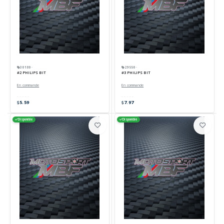
30180 ·
29550 ·
#2 PHILIPS BIT
#3 PHILIPS BIT
En commande
En commande
5.59
7.97
Disponible
Disponible