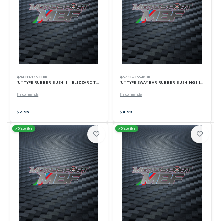
94033-115-0000 ·
57802-055-0100 ·
'U'' TYPE RUBBER BUSH III - BLIZZARD-TORNADO
'U'' TYPE SWAY BAR RUBBER BUSHING III - NK 700 U
En commande
En commande
2.95
4.99
Disponible
Disponible