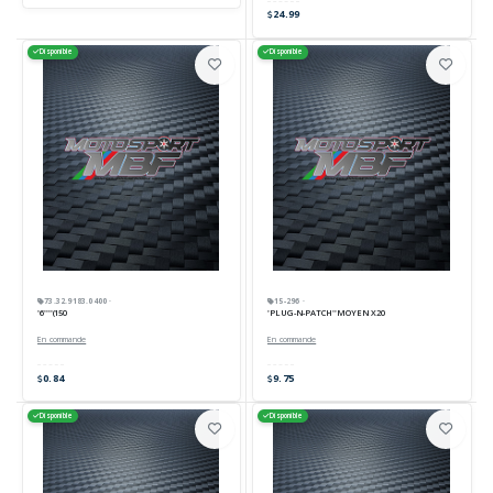
24.99
Disponible
Disponible
73.32.9183.0400 ·
15-296 ·
'6''''(150
'PLUG-N-PATCH''MOYEN X20
En commande
En commande
0.84
9.75
Disponible
Disponible