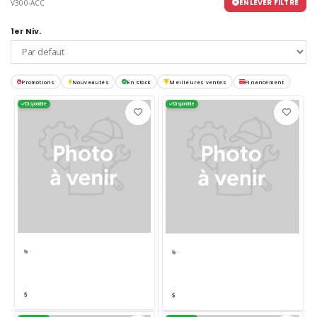
ENLEVER FILTRE
V300-ACC
1er Niv.
Promotions
Nouveautés
En stock
Meilleures ventes
Financement
Disponible
Disponible
·
·