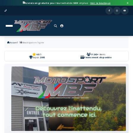
Livraison gratuite
pour tout achat de 500$ et plus ·
Voir la boutique
Accueil
Boutique en ligne
4.5
/5
11243+
clients
Depuis
2005
Financement disponible