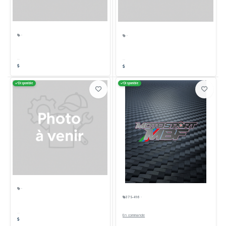
·
·
Disponible
Disponible
·
375-416 ·
En commande