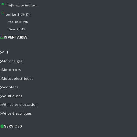
info@motosportmbf.com
Lun-Jeu : 8h30-17h
Ven : 8h30-19h
Sam : 9h-13h
INVENTAIRES
VTT
Motoneiges
Motocross
Motos électriques
Scooters
Souffleuses
Véhicules d'occasion
Vélos électriques
SERVICES