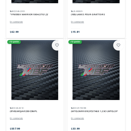
MO340-2333 ·
LR-00009 ·
"YFM350 X WARRIOR 93-04 (STG1,2)"
(100) LAMES POUR GRATTOIRS
En commande
En commande
62.99
15.81
Disponible
Disponible
MO45-5313 ·
MO47-70396 ·
(87-05) MOJAVE250 COMPL
(MTO) CARRIER(SP)STAGE 1,2.5CI (MTO) (SP
En commande
En commande
557.99
33.99