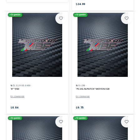
24.99
Disponible
Disponible
73.32.9183.0400 ·
15-296 ·
'6''''(150
'PLUG-N-PATCH''MOYEN X20
En commande
En commande
0.84
9.75
Disponible
Disponible