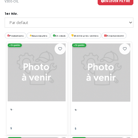
ENLEVER FILTRE
V300-OIL
1er Niv.
Promotions
Nouveautés
En stock
Meilleures ventes
Financement
Disponible
Disponible
·
·