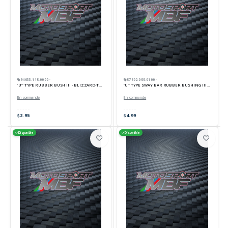
94033-115-0000 ·
57802-055-0100 ·
'U'' TYPE RUBBER BUSH III - BLIZZARD-TORNADO
'U'' TYPE SWAY BAR RUBBER BUSHING III - NK 700 U
En commande
En commande
2.95
4.99
Disponible
Disponible