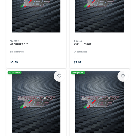
30180 ·
29550 ·
#2 PHILIPS BIT
#3 PHILIPS BIT
En commande
En commande
5.59
7.97
Disponible
Disponible