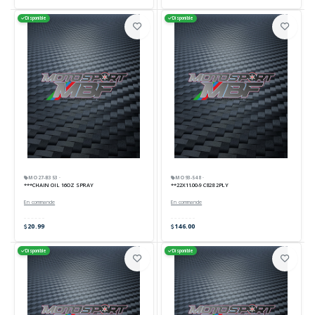
Disponible
Disponible
MO27-B353 ·
MO93-548 ·
***CHAIN OIL 16OZ SPRAY
**22X11.00-9 C828 2PLY
En commande
En commande
20.99
146.00
Disponible
Disponible