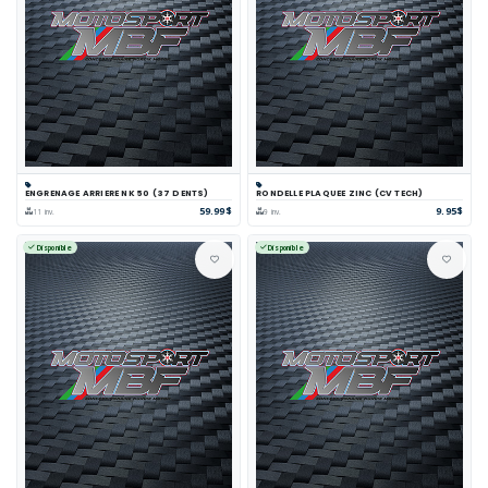
ENGRENAGE ARRIERE NK 50 (37 DENTS)
RONDELLE PLAQUEE ZINC (CV TECH)
59.99$
9.95$
11 inv.
9 inv.
Disponible
Disponible