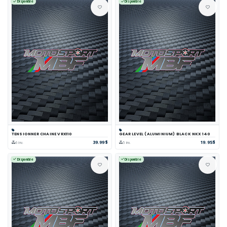
Disponible
Disponible
TENSIONNER CHAINE VRX110
GEAR LEVEL (ALUMINIUM) BLACK NKX 140
39.99$
19.95$
6 inv.
5 inv.
Disponible
Disponible