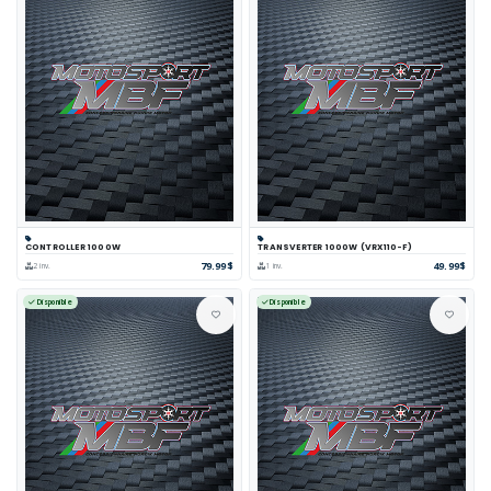
CONTROLLER 1000W
TRANSVERTER 1000W (VRX110-F)
79.99$
49.99$
2 inv.
1 inv.
Disponible
Disponible