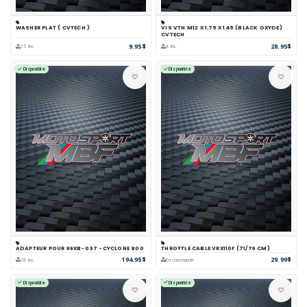
WASHER PLAT ( CVTECH )
VIS VTH M12 X 1.75 X 145 (BLACK OXYDE)
CVTECH
9.95$
28.95$
15 inv.
4 inv.
Disponible
Disponible
ADAPTEUR POUR 99XB-037 -CYCLONE 800
THROTTLE CABLE VRX110F (71/79 CM)
194.95$
29.99$
18 inv.
En commande
Disponible
Disponible