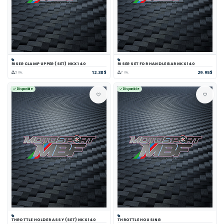
RISER CLAMP UPPER (SET) NKX 140
RISER SET FOR HANDLE BAR NKX 140
12.38$
29.95$
5 inv.
7 inv.
Disponible
Disponible
THROTTLE HOLDER ASSY (SET) NKX 140
THROTTLE HOUSING