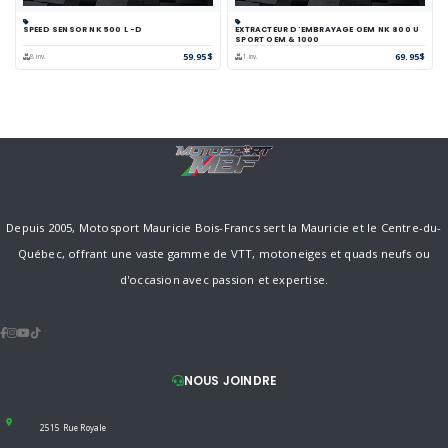
SPEED SENSOR NK 500 L -D
EXTRACTEUR D'EMBRAYAGE OEM NK 800 U
SPORT OEM & 1000
59.95$
69.95$
8 inv.
1 inv.
Depuis 2005, Motosport Mauricie Bois-Francs sert la Mauricie et le Centre-du-
Québec, offrant une vaste gamme de VTT, motoneiges et quads neufs ou
d'occasion avec passion et expertise.
NOUS JOINDRE
2515 Rue Royale