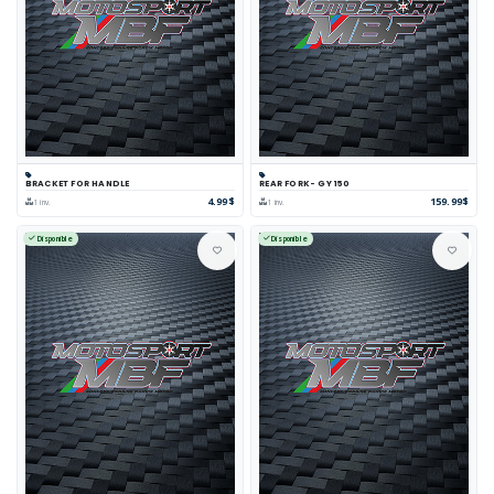
BRACKET FOR HANDLE
REAR FORK- GY 150
4.99$
159.99$
1 inv.
1 inv.
Disponible
Disponible