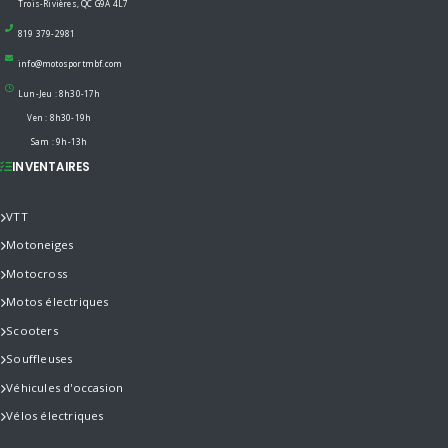
Trois-Rivières, QC G9A 4L7
819 379-2981
info@motosportmbf.com
Lun-Jeu : 8h30-17h
Ven : 8h30-19h
Sam : 9h-13h
INVENTAIRES
VTT
Motoneiges
Motocross
Motos électriques
Scooters
Souffleuses
Véhicules d'occasion
Vélos électriques