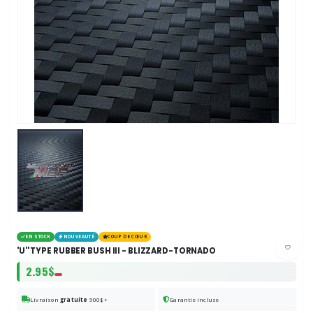
EN STOCK
NOUVEAUTÉ
COUP DE CŒUR
'U'' TYPE RUBBER BUSH III - BLIZZARD-TORNADO
2.95$
Livraison
gratuite
500$+
Garantie incluse