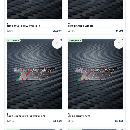
THROTTLE 1000W VRX110-F
LEFT BRAKE SWITCH
29.99$
9.99$
1 inv.
1 inv.
Disponible
Disponible
CARBURATEUR PZ19L (VRX110F)
GEAR SHIFT LEVER
99.99$
29.99$
10 inv.
1 inv.