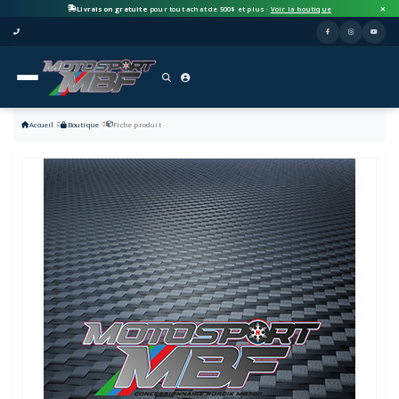
Livraison gratuite
pour tout achat de 500$ et plus ·
Voir la boutique
Accueil
Boutique
Fiche produit