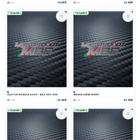
14.99$
14.99$
4 inv.
5 inv.
Disponible
Disponible
CLUTCH HANDLE ASSY- NKX 140-250
BRAKE LEVER RIGHT
32.90$
32.99$
13 inv.
2 inv.
Disponible
Disponible