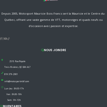
Depuis 2005, Motosport Mauricie Bois-Francs sert la Mauricie et le Centre-du-
Québec, offrant une vaste gamme de VTT, motoneiges et quads neufs ou
d'occasion avec passion et expertise.
NOUS JOINDRE
2515 Rue Royale
Trois-Rivières, QC G9A 4L7
819 379-2981
info@motosportmbf.com
Lun-Jeu : 8h30-17h
Ven : 8h30-19h
Sam : 9h-13h
INVENTAIRES