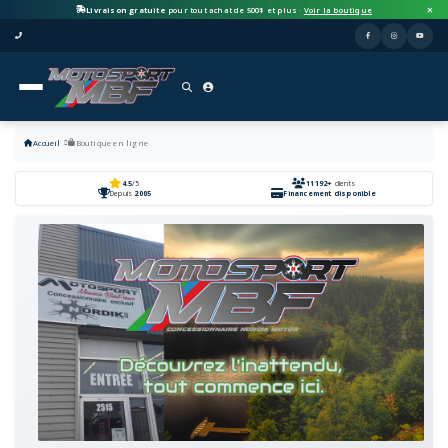
Livraison gratuite
pour tout achat de 500$ et plus ·
Voir la boutique
Accueil
Boutique en ligne
4.5
/5
11192+
clients
Depuis
2005
Financement disponible