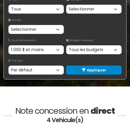
Année
Fourchette de prix
Budget mensuel
Trier par
Appliquer
Note concession en
direct
4 Vehicule(s)