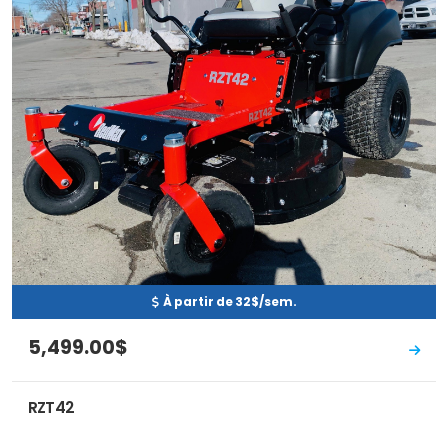
À partir de 32$/sem.
5,499.00$
RZT42