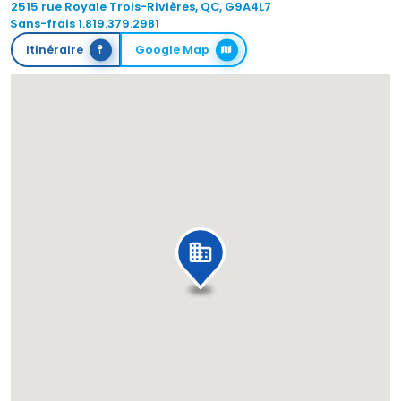
2515 rue Royale Trois-Rivières, QC, G9A4L7
Sans-frais 1.819.379.2981
Itinéraire
Google Map