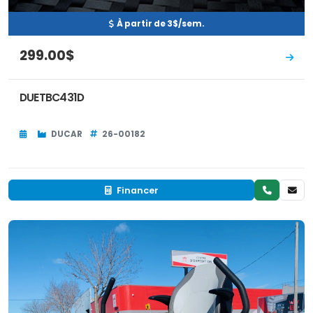
À partir de 3$/sem.
299.00$
DUETBC431D
DUCAR
26-00182
Financer
Neuf
EN INVENTAIRE