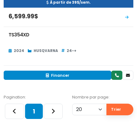
À partir de 39$/sem.
6,599.99$
TS354XD
2024
HUSQVARNA
24-+
Financer
Pagination:
Nombre par page:
Trier
1