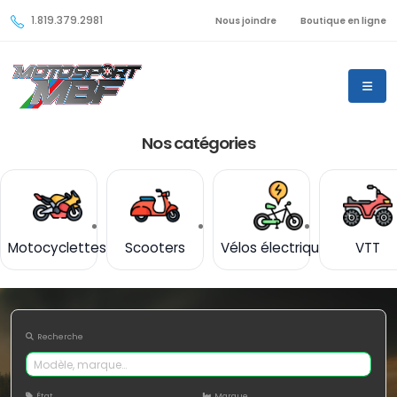
1.819.379.2981
Nous joindre
Boutique en ligne
Nos catégories
Motocyclettes
Scooters
Vélos électriques
VTT
Recherche
État
Marque