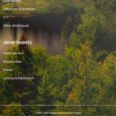
Souffleuses
Véhicules d’occasion
VTT
Vélos électriques
DÉPARTEMENTS
Financement
Accessoires
Pièces
Service & Réparation
© 2005–2024 Motosport Mauricie Bois-Francs