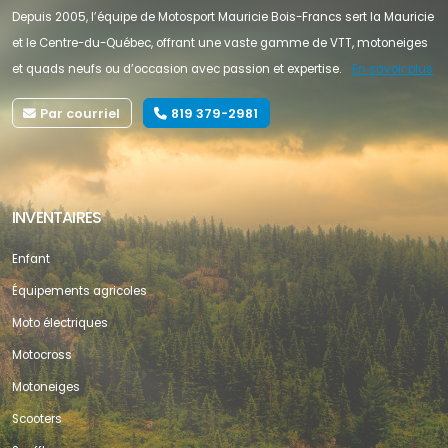
Depuis 2005, l’équipe de Motosport Mauricie Bois-Francs sert la Mauricie
et le Centre-du-Québec, offrant une vaste gamme de VTT, motoneiges
et quads neufs ou d’occasion avec passion et expertise.
En savoir plus
Par courriel
819 379-2981
INVENTAIRES
Enfant
Équipements agricoles
Moto électriques
Motocross
Motoneiges
Scooters