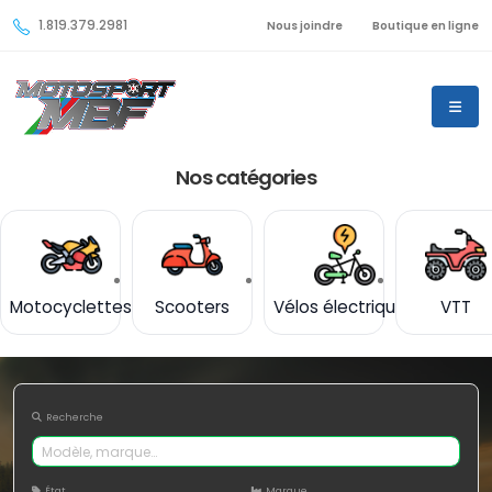
1.819.379.2981
Nous joindre
Boutique en ligne
Nos catégories
Motocyclettes
Scooters
Vélos électriques
VTT
Recherche
État
Marque