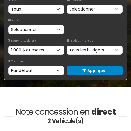
Année
Fourchette de prix
Budget mensuel
Trier par
Appliquer
Note concession en
direct
2 Vehicule(s)