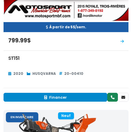
À partir de 5$/sem.
799.99$
ST151
2020
HUSQVARNA
20-00410
Financer
Neuf
EN INVENTAIRE