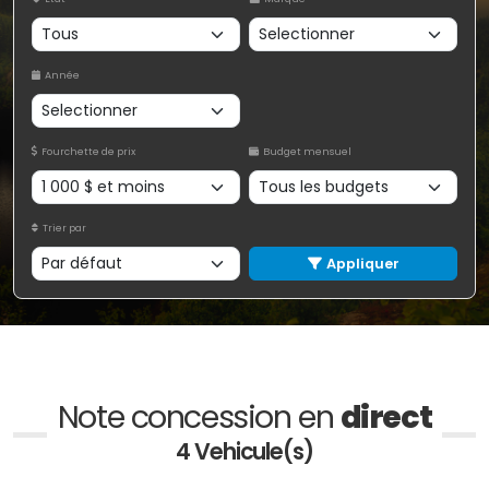
Année
Fourchette de prix
Budget mensuel
Trier par
Appliquer
Note concession en
direct
4 Vehicule(s)