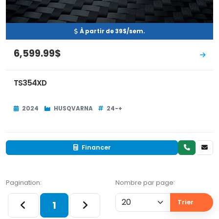
À partir de 39$/sem.
6,599.99$
TS354XD
2024
HUSQVARNA
24-+
Financer
Pagination:
Nombre par page:
Trier
1