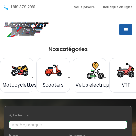
1.819.379.2981
Nous joindre
Boutique en ligne
Nos catégories
Motocyclettes
Scooters
Vélos électriques
VTT
Recherche
État
Marque