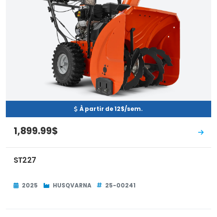
À partir de 12$/sem.
1,899.99$
ST227
2025
HUSQVARNA
25-00241