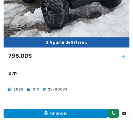
À partir de 5$/sem.
795.00$
X7P
2025
GIO
25-00074
Financer