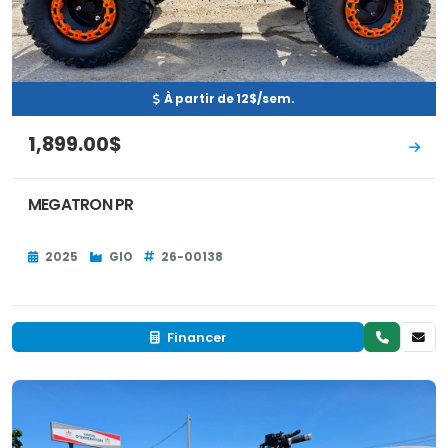
À partir de 12$/sem.
1,899.00$
MEGATRON PR
2025
GIO
26-00138
Financer
Neuf
EN INVENTAIRE