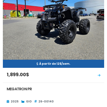
À partir de 12$/sem.
1,899.00$
MEGATRON PR
2025
GIO
26-00140