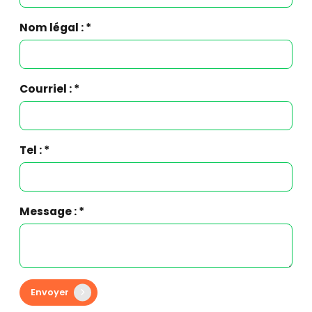
Nom légal : *
Courriel : *
Tel : *
Message : *
Envoyer