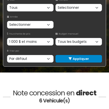
Année
Fourchette de prix
Budget mensuel
Trier par
Appliquer
Note concession en
direct
6 Vehicule(s)