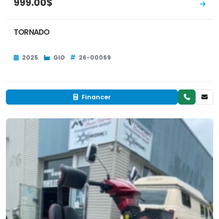
999.00$
TORNADO
2025
GIO
26-00069
Financer
Neuf
EN INVENTAIRE