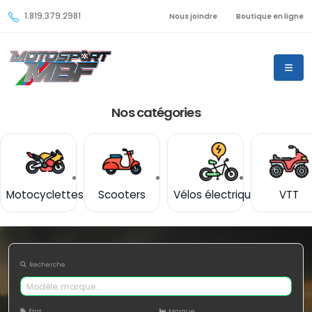
1.819.379.2981
Nous joindre
Boutique en ligne
Nos catégories
Motocyclettes
Scooters
Vélos électriques
VTT
Recherche
État
Marque