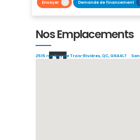
Envoyer
Demande de financement
Nos Emplacements
2515 rue Royale Trois-Rivières, QC, G9A4L7
Sans