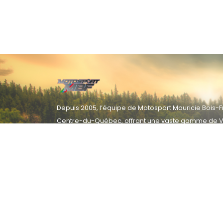
Depuis 2005, l’équipe de Motosport Mauricie Bois-Fr
Centre-du-Québec, offrant une vaste gamme de V
ou d’occasion avec passion et expertise.
En savoir
Par courriel
819 379-2981