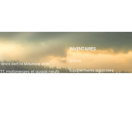
INVENTAIRES
Enfant
ancs sert la Mauricie et le
Équipements agricoles
TT, motoneiges et quads neufs
 plus
Moto électriques
Motocross
Motoneiges
Scooters
Souffleuses
Véhicules d’occasion