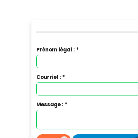
Prénom légal : *
Courriel : *
Message : *