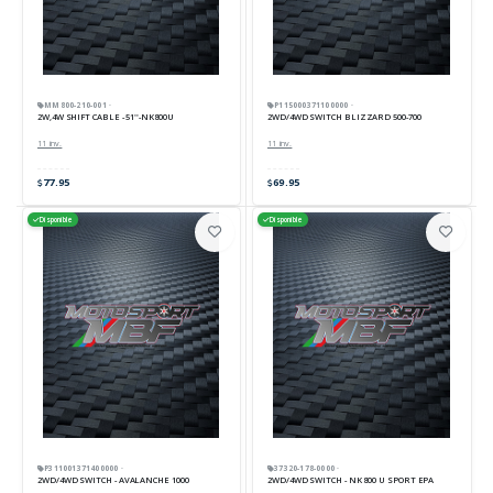
MM800-210-001 ·
P115000371100000 ·
2W,4W SHIFT CABLE - 51''-NK800U
2WD/4WD SWITCH BLIZZARD 500-700
11 inv.
11 inv.
77.95
69.95
Disponible
Disponible
P311001371400000 ·
37320-178-0000 ·
2WD/4WD SWITCH - AVALANCHE 1000
2WD/4WD SWITCH - NK 800 U SPORT EPA