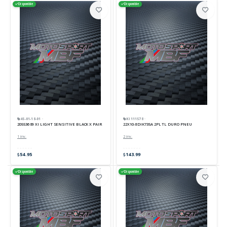
Disponible
Disponible
45-01-18-01 ·
KI111578 ·
205536 89 XI LIGHT SENSITIVE BLACK X PAIR
22X10-8 DIK735A 2PL TL DURO PNEU
1 inv.
2 inv.
54.95
143.99
Disponible
Disponible