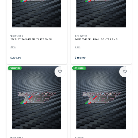
KI013789 ·
KI021161 ·
23X8-12 TITAN 489 3PL TL ITP PNEU
24X10.00-11 6PL TRAIL FIGHTER PNEU
2 inv.
2 inv.
209.99
159.99
Disponible
Disponible
KI021160 ·
FIB813 ·