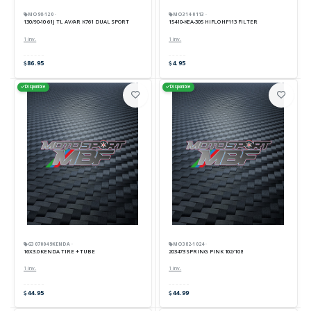
MO98-120 ·
MO314-0113 ·
130/90-10 61J TL AV/AR K761 DUAL SPORT
15410-KEA-305 HIFLO HF113 FILTER
1 inv.
1 inv.
86.95
4.95
Disponible
Disponible
G3070049KENDA ·
MO382-1024 ·
16X3.0 KENDA TIRE + TUBE
203473 SPRING PINK 102/108
1 inv.
1 inv.
44.95
44.99