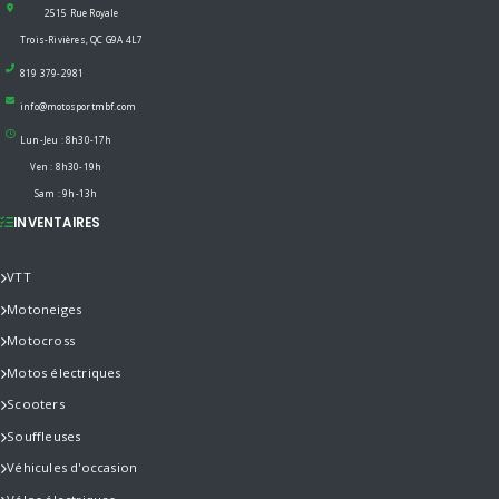
2515 Rue Royale
Trois-Rivières, QC G9A 4L7
819 379-2981
info@motosportmbf.com
Lun-Jeu : 8h30-17h
Ven : 8h30-19h
Sam : 9h-13h
INVENTAIRES
VTT
Motoneiges
Motocross
Motos électriques
Scooters
Souffleuses
Véhicules d'occasion