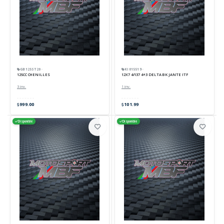
GB125ST20 ·
KI015519 ·
125CC CHENILLES
12X7 4/137 4+3 DELTA BK JANTE ITP
3 inv.
1 inv.
999.00
101.99
Disponible
Disponible