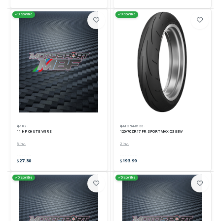
Disponible
Disponible
102 ·
MO94-8188 ·
11 HP CHUTE WIRE
120/70ZR17 FR SPORTMAX Q3 58W
5 inv.
2 inv.
27.30
193.99
Disponible
Disponible