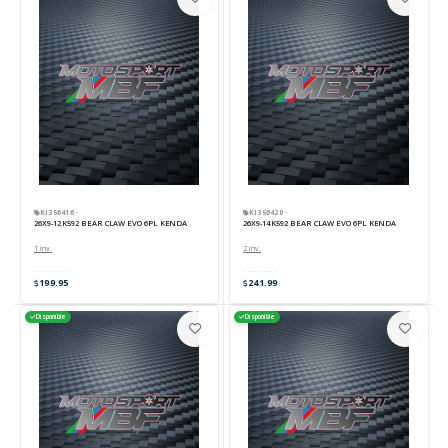
KI356416 ·
KI356420 ·
26X9-12 K592 BEAR CLAW EVO 6PL KENDA
26X9-14 K592 BEAR CLAW EVO 6PL KENDA
1 inv.
2 inv.
199.95
241.99
Disponible
Disponible