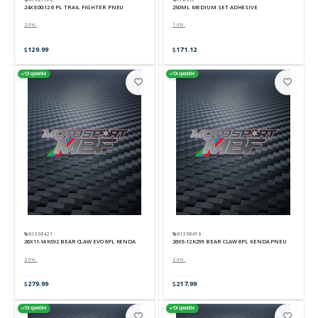
24X8.00-12 6 PL TRAIL FIGHTER PNEU
250ML MEDIUM SET ADHESIVE
2 inv.
1 inv.
129.99
171.12
Disponible
Disponible
KI356421 ·
KI356410 ·
26X11-14 K592 BEAR CLAW EVO 6PL KENDA
26X9-12 K299 BEAR CLAW 6PL KENDA PNEU
2 inv.
2 inv.
279.99
217.99
Disponible
Disponible