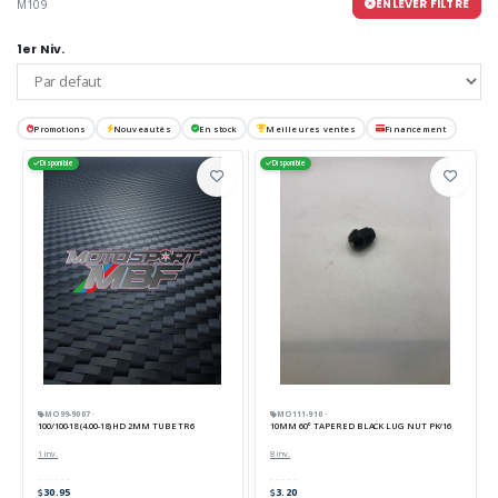
ENLEVER FILTRE
M109
1er Niv.
Promotions
Nouveautés
En stock
Meilleures ventes
Financement
Disponible
Disponible
MO99-9007 ·
MO111-910 ·
100/100-18 (4.00-18) HD 2MM TUBE TR6
10MM 60° TAPERED BLACK LUG NUT PK/16
1 inv.
8 inv.
30.95
3.20