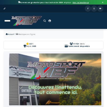
Livraison gratuite
pour tout achat de 500$ et plus ·
Voir la boutique
Accueil
Boutique en ligne
4.5
/5
11192+
clients
Depuis
2005
Financement disponible