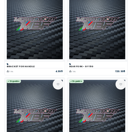
BRACKET FOR HANDLE
REAR FORK- GY 150
4.99$
159.99$
1 inv.
1 inv.
Disponible
Disponible