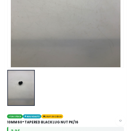
EN STOCK
NOUVEAUTÉ
COUP DE CŒUR
10MM 60° TAPERED BLACK LUG NUT PK/16
3.2$