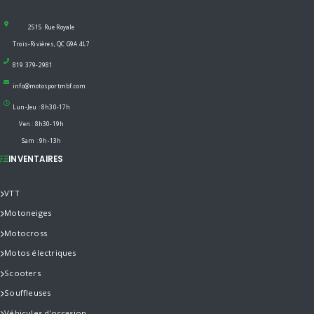
2515 Rue Royale
Trois-Rivières, QC G9A 4L7
819 379-2981
info@motosportmbf.com
Lun-Jeu : 8h30-17h
Ven : 8h30-19h
Sam : 9h-13h
INVENTAIRES
VTT
Motoneiges
Motocross
Motos électriques
Scooters
Souffleuses
Véhicules d'occasion