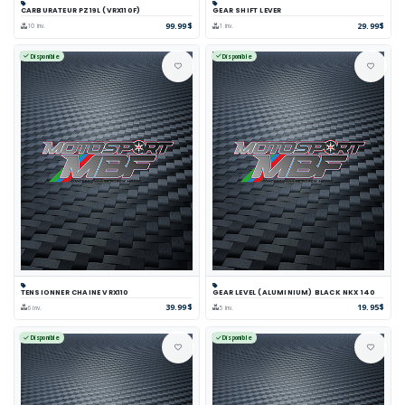
CARBURATEUR PZ19L (VRX110F)
GEAR SHIFT LEVER
99.99$
29.99$
10 inv.
1 inv.
Disponible
Disponible
TENSIONNER CHAINE VRX110
GEAR LEVEL (ALUMINIUM) BLACK NKX 140
39.99$
19.95$
6 inv.
5 inv.
Disponible
Disponible