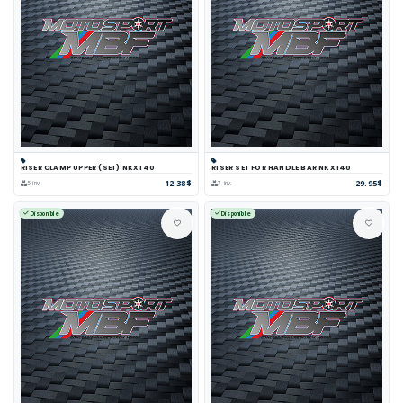
RISER CLAMP UPPER (SET) NKX 140
RISER SET FOR HANDLE BAR NKX 140
12.38$
29.95$
5 inv.
7 inv.
Disponible
Disponible