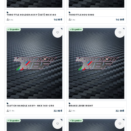
THROTTLE HOLDER ASSY (SET) NKX 140
THROTTLE HOUSING
14.99$
14.99$
4 inv.
5 inv.
Disponible
Disponible
CLUTCH HANDLE ASSY- NKX 140-250
BRAKE LEVER RIGHT
32.90$
32.99$
13 inv.
2 inv.
Disponible
Disponible