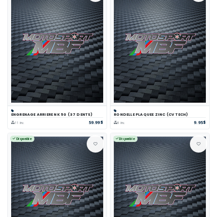
ENGRENAGE ARRIERE NK 50 (37 DENTS)
RONDELLE PLAQUEE ZINC (CV TECH)
59.99$
9.95$
11 inv.
9 inv.
Disponible
Disponible