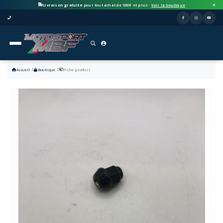
Livraison gratuite
pour tout achat de 500$ et plus ·
Voir la boutique
Accueil
Boutique
Fiche produit