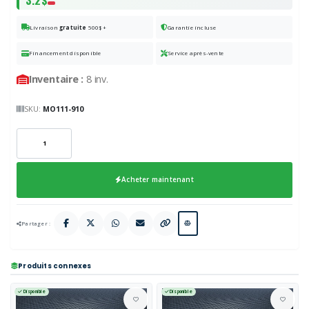
Livraison
gratuite
500$+
Garantie incluse
Financement disponible
Service après-vente
Inventaire :
8 inv.
SKU:
MO111-910
Acheter maintenant
Partager :
Produits connexes
Disponible
Disponible