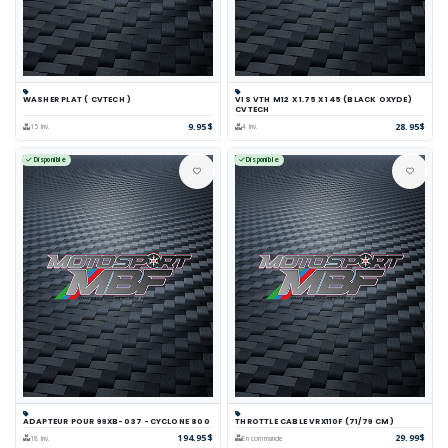
WASHER PLAT ( CVTECH )
VIS VTH M12 X 1.75 X 145 (BLACK OXYDE)
CVTECH
9.95$
28.95$
15 inv.
4 inv.
Disponible
Disponible
ADAPTEUR POUR 99XB-037 -CYCLONE 800
THROTTLE CABLE VRX110F (71/79 CM)
194.95$
29.99$
18 inv.
En commande