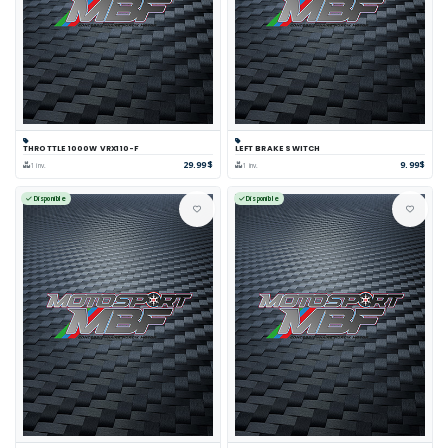
THROTTLE 1000W VRX110-F
LEFT BRAKE SWITCH
29.99$
9.99$
1 inv.
1 inv.
Disponible
Disponible