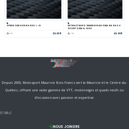
SPEED SENSOR NK 500 L -D
EXTRACTEUR D'EMBRAYAGE OEM NK 800 U
SPORT OEM & 1000
59.95$
69.95$
8 inv.
1 inv.
Depuis 2005, Motosport Mauricie Bois-Francs sert la Mauricie et le Centre-du-
Québec, offrant une vaste gamme de VTT, motoneiges et quads neufs ou
d'occasion avec passion et expertise.
NOUS JOINDRE