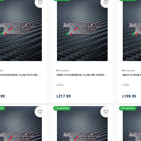
421 ·
KI356410 ·
KI356416 ·
14 K592 BEAR CLAW EVO 6PL KENDA
26X9-12 K299 BEAR CLAW 6PL KENDA PNEU
26X9-12 K592
2 inv.
1 inv.
.99
217.99
199.95
ble
Disponible
Disponible