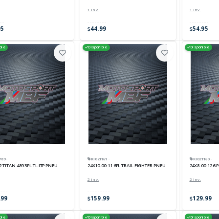
1 inv.
1 inv.
95
44.99
54.95
ble
Disponible
Disponible
789 ·
KI021161 ·
KI021160 ·
2 TITAN 489 3PL TL ITP PNEU
24X10.00-11 6PL TRAIL FIGHTER PNEU
24X8.00-12 6 
2 inv.
2 inv.
.99
159.99
129.99
ble
Disponible
Disponible