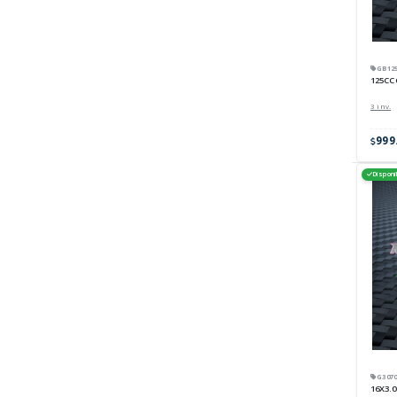
GB125
125CC
3 inv.
999
Disponi
G3070
16X3.0