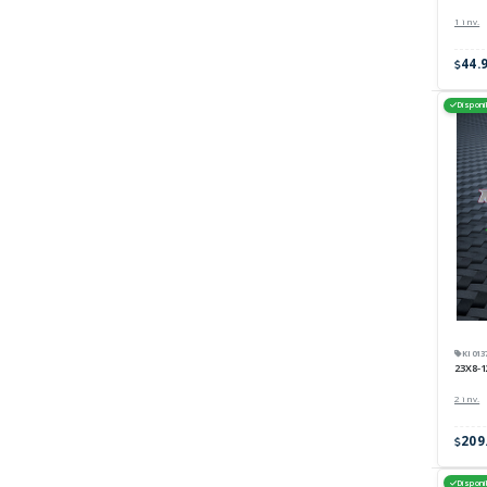
1 inv.
44.
Disponi
KI013
23X8-1
2 inv.
209
Disponi