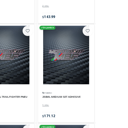
2 inv.
143.99
Disponible
FIB813 ·
PL TRAIL FIGHTER PNEU
250ML MEDIUM SET ADHESIVE
1 inv.
171.12
Disponible