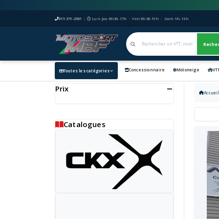
819 379-2981
|
Lun-Jeu 8h30-17h · Ven 8h30-19h · Sam 9h-13h
Reche
Concessionnaire
Motoneige
VT
Toutes les catégories
Prix
Accuei
Catalogues