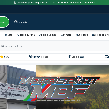
Livraison gratuite
pour tout achat de 500$ et plus ·
Voir la boutique
rcher
Connexion
e
T
Moto
Pièces NORDIK
Pièces Neuves
2
main
Outillage
Scies à chaîn
l
Boutique en ligne
4.5
/5
11192+
clients
Depuis
2005