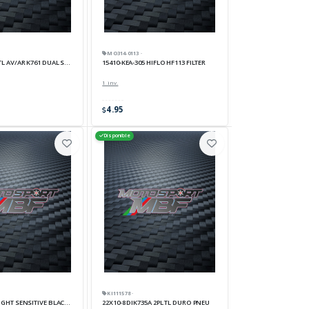
MO314-0113 ·
J TL AV/AR K761 DUAL SPORT
15410-KEA-305 HIFLO HF113 FILTER
1 inv.
4.95
Disponible
KI111578 ·
LIGHT SENSITIVE BLACK X PAIR
22X10-8 DIK735A 2PL TL DURO PNEU