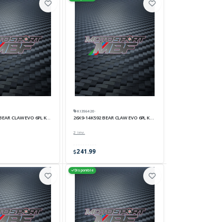
KI356420 ·
 BEAR CLAW EVO 6PL KENDA
26X9-14 K592 BEAR CLAW EVO 6PL KENDA
2 inv.
241.99
Disponible