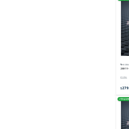
KI356
26X11-
2 inv.
279
Disponi