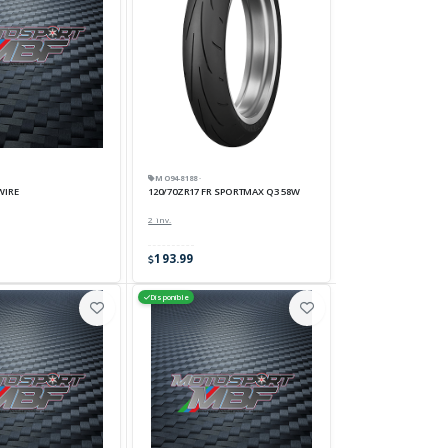
MO94-8188 ·
WIRE
120/70ZR17 FR SPORTMAX Q3 58W
2 inv.
193.99
Disponible