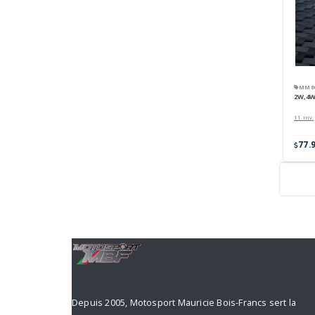
MM800
2W,4W 
11 inv.
77.
Depuis 2005, Motosport Mauricie Bois-Francs sert la