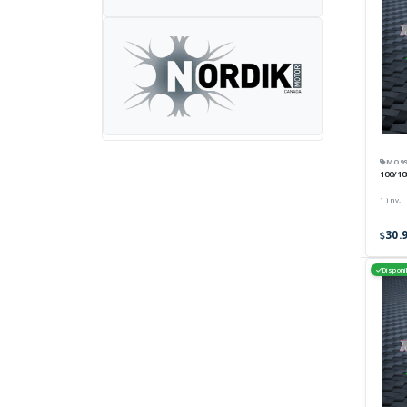
MO99-
100/10
1 inv.
30.
Disponi