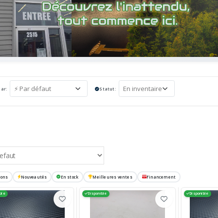
par:
Statut:
ions
Nouveautés
En stock
Meilleures ventes
Financement
ble
Disponible
Disponible