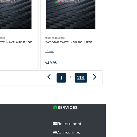
000 ·
37320-178-0000 ·
TCH - AVALANCHE 1000
2WD/4WD SWITCH - NK 800 U SPORT EPA
15 inv.
49.95
1
201
/
SERVICES
Financement
Accessoires