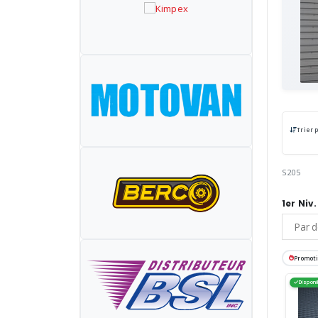
Trier 
S205
1er Niv.
Promot
Disponi