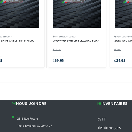
-210-001 ·
P115000371100000 ·
P311001371400
SHIFT CABLE - 51''-NK800U
2WD/4WD SWITCH BLIZZARD 500-700
2WD/4WD SWI
11 inv.
4 inv.
95
69.95
34.95
NOUS JOINDRE
INVENTAIRES
2515 Rue Royale
VTT
Trois-Rivières, QC G9A 4L7
Motoneiges