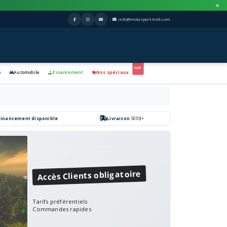
|
info@motosportmbf.com
e
Automobile
Financement
Nos spéciaux
Financement disponible
Livraison
500$+
Accès Clients obligatoire
Tarifs préférentiels
Commandes rapides