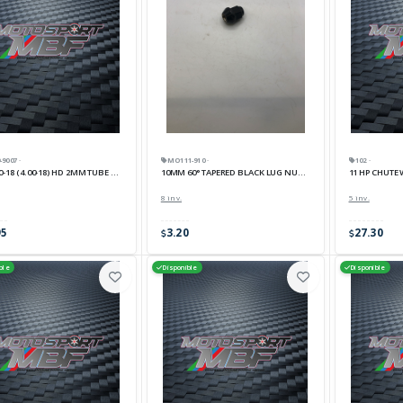
9007 ·
102 ·
MO111-910 ·
0-18 (4.00-18) HD 2MM TUBE TR6
11 HP CHUTE 
10MM 60° TAPERED BLACK LUG NUT PK/16
5 inv.
8 inv.
95
27.30
3.20
ble
Disponible
Disponible