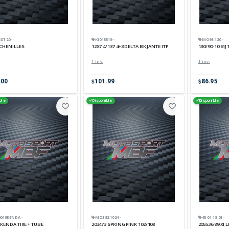
ST20 ·
KI015519 ·
MO98-120 ·
 CHENILLES
12X7 4/137 4+3 DELTA BK JANTE ITP
130/90-10 61
1 inv.
1 inv.
.00
101.99
86.95
ble
Disponible
Disponible
049KENDA ·
MO382-1024 ·
45-01-18-01 ·
 KENDA TIRE + TUBE
203473 SPRING PINK 102/108
205536 89 XI 