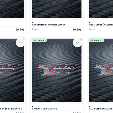
TENSIONNER CHAINE VRX110
GEAR LEVEL (ALUMIN
arer
Voir
Panier
Comparer
Voir
Panier
Com
29.99$
39.99$
6 inv.
5 inv.
Disponible
Disponible
SY (SET) NKX 140
THROTTLE HOUSING
CLUTCH HANDLE AS
arer
Voir
Panier
Comparer
Voir
Panier
Com