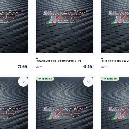
TRANSVERTER 1000W (VRX110-F)
THROTTLE 1000W V
arer
Voir
Panier
Comparer
Voir
Panier
Com
79.99$
49.99$
1 inv.
1 inv.
Disponible
Disponible