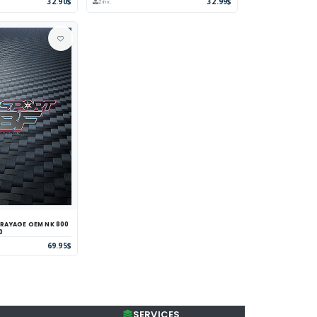
32.90$
32.99$
2 inv.
AGE OEM NK 800
parer
Voir
0
69.95$
SERVICES