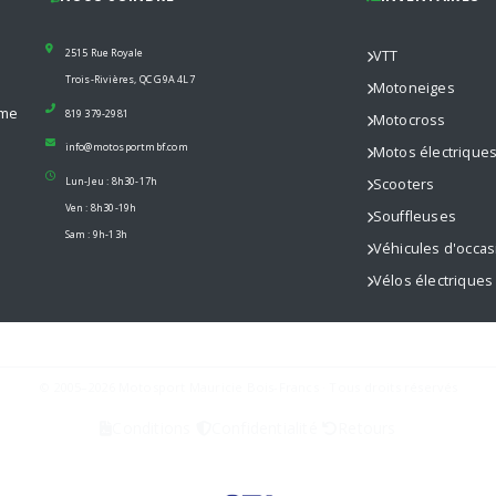
2515 Rue Royale
VTT
Trois-Rivières, QC G9A 4L7
Motoneiges
mme
819 379-2981
Motocross
info@motosportmbf.com
Motos électrique
Lun-Jeu : 8h30-17h
Scooters
Ven : 8h30-19h
Souffleuses
Sam : 9h-13h
Véhicules d'occas
Vélos électriques
© 2005–2026 Motosport Mauricie Bois-Francs · Tous droits réservés
Conditions
Confidentialité
Retours