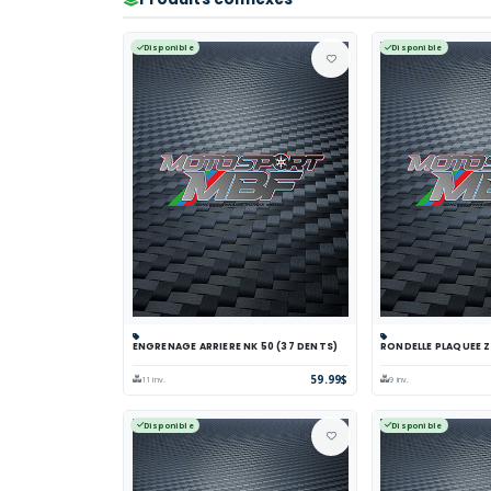
Disponible
Disponible
ENGRENAGE ARRIERE NK 50 (37 DENTS)
RONDELLE PLAQUEE Z
Panier
Comparer
Voir
Panier
Comp
59.99$
11 inv.
9 inv.
Disponible
Disponible