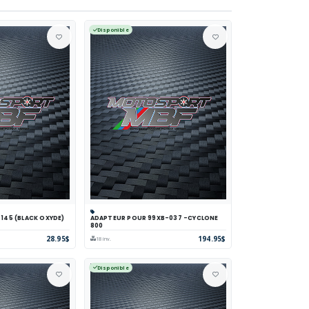
Disponible
X 145 (BLACK OXYDE)
ADAPTEUR POUR 99XB-037 -CYCLONE
parer
Voir
Panier
Comparer
Voir
800
28.95$
194.95$
18 inv.
Disponible