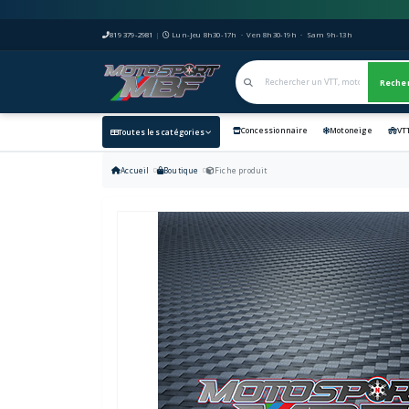
819 379-2981
|
Lun-Jeu 8h30-17h · Ven 8h30-19h · Sam 9h-13h
Reche
Concessionnaire
Motoneige
VT
Toutes les catégories
Accueil
Boutique
Fiche produit