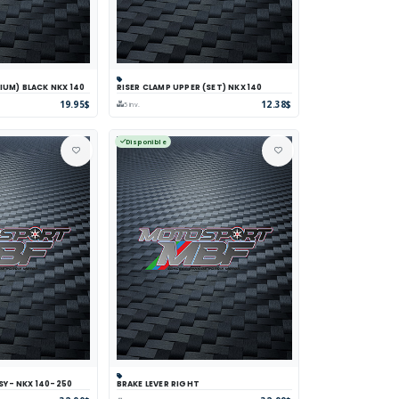
IUM) BLACK NKX 140
RISER CLAMP UPPER (SET) NKX 140
parer
Voir
Panier
Comparer
Voir
19.95$
12.38$
5 inv.
Disponible
SY- NKX 140-250
BRAKE LEVER RIGHT
parer
Voir
Panier
Comparer
Voir