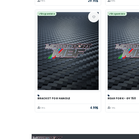
29.95$
7 inv.
4 inv.
Disponible
Disponible
BRACKET FOR HANDLE
REAR FORK- GY 150
Panier
Comparer
Voir
Panier
Comp
4.99$
1 inv.
1 inv.