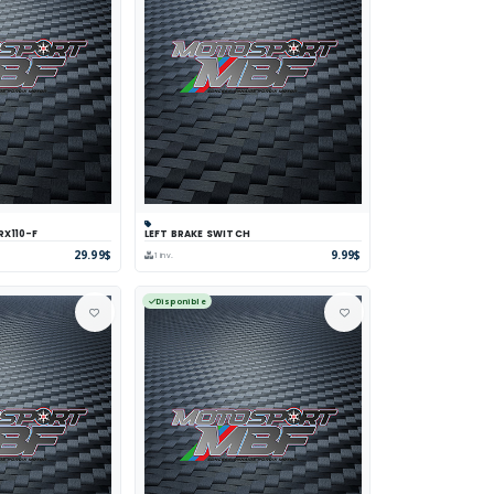
RX110-F
LEFT BRAKE SWITCH
parer
Voir
Panier
Comparer
Voir
29.99$
9.99$
1 inv.
Disponible