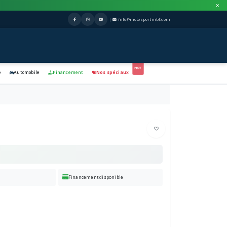
|
info@motosportmbf.com
e
Automobile
Financement
Nos spéciaux
Financement disponible