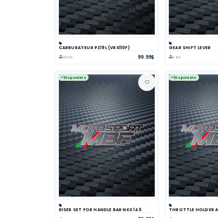
CARBURATEUR PZ19L (VRX110F)
GEAR SHIFT LEVER
Panier
Comparer
Voir
Panier
Comp
99.99$
10 inv.
1 inv.
Disponible
Disponible
RISER SET FOR HANDLE BAR NKX 140
THROTTLE HOLDER AS
Panier
Comparer
Voir
Panier
Comp