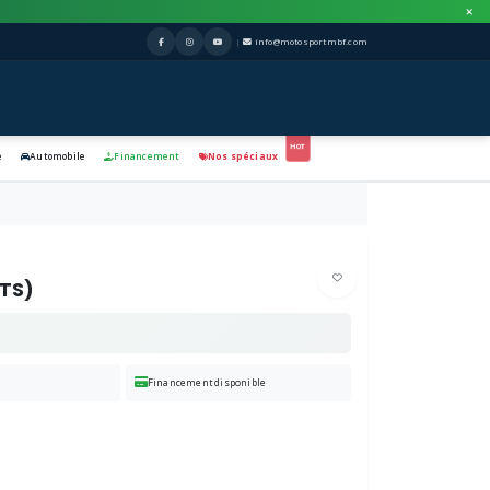
|
info@motosportmbf.com
e
Automobile
Financement
Nos spéciaux
NTS)
Financement disponible