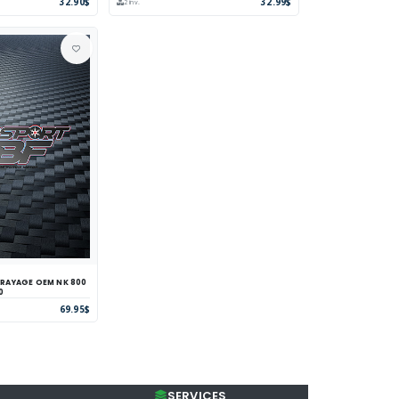
32.90$
32.99$
2 inv.
AGE OEM NK 800
parer
Voir
0
69.95$
SERVICES