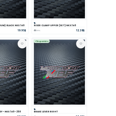
IUM) BLACK NKX 140
RISER CLAMP UPPER (SET) NKX 140
parer
Voir
Panier
Comparer
Voir
19.95$
12.38$
5 inv.
Disponible
SY- NKX 140-250
BRAKE LEVER RIGHT
parer
Voir
Panier
Comparer
Voir