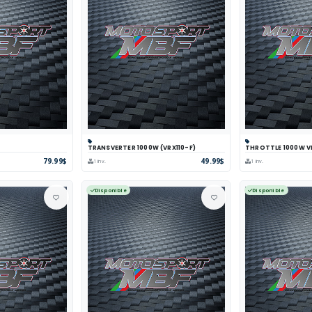
TRANSVERTER 1000W (VRX110-F)
THROTTLE 1000W V
arer
Voir
Panier
Comparer
Voir
Panier
Com
79.99$
49.99$
1 inv.
1 inv.
Disponible
Disponible