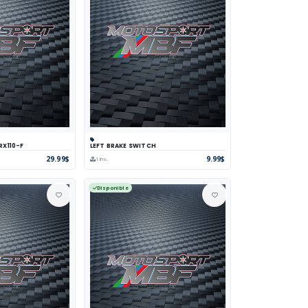
RX110-F
LEFT BRAKE SWITCH
parer
Voir
Panier
Comparer
Voir
29.99$
9.99$
1 inv.
Disponible