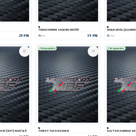
TENSIONNER CHAINE VRX110
GEAR LEVEL (ALUMIN
arer
Voir
Panier
Comparer
Voir
Panier
Com
29.99$
39.99$
6 inv.
5 inv.
Disponible
Disponible
SY (SET) NKX 140
THROTTLE HOUSING
CLUTCH HANDLE AS
arer
Voir
Panier
Comparer
Voir
Panier
Com