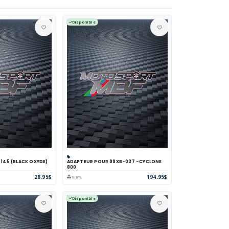
Disponible
X 145 (BLACK OXYDE)
ADAPTEUR POUR 99XB-037 -CYCLONE
parer
Voir
Panier
Comparer
Voir
800
28.95$
194.95$
18 inv.
Disponible