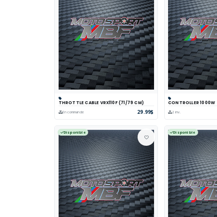
THROTTLE CABLE VRX110F (71/79 CM)
CONTROLLER 1000W
Panier
Comparer
Voir
Panier
Comp
29.99$
En commande
2 inv.
Disponible
Disponible