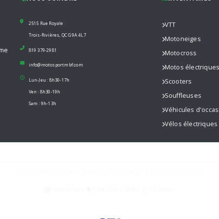
2515 Rue Royale
VTT
Trois-Rivières, QC G9A 4L7
Motoneiges
mme
819 379-2981
Motocross
info@motosportmbf.com
Motos électrique
Lun-Jeu : 8h30-17h
Scooters
Ven : 8h30-19h
Souffleuses
Sam : 9h-13h
Véhicules d'occas
Vélos électriques
© 2005–2026 Motosport Mauricie Bois-Francs · Tous droits réservés
Conditions
Confidentialité
Retours