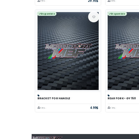
29.95$
7 inv.
4 inv.
Disponible
Disponible
BRACKET FOR HANDLE
REAR FORK- GY 150
Panier
Comparer
Voir
Panier
Comp
4.99$
1 inv.
1 inv.