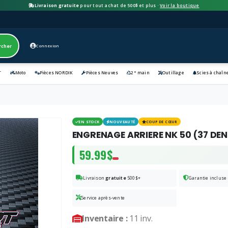
Livraison gratuite
pour tout achat de 500$ et plus ·
Voir la boutique
rcher
Connexion
e
T
Moto
Pièces NORDIK
Pièces Neuves
2
main
Outillage
Scies à chaîn
EN STOCK
NOUVEAUTÉ
COUP DE CŒUR
ENGRENAGE ARRIERE NK 50 (37 DE
59.99$
Livraison
gratuite
500$+
Garantie incluse
Service après-vente
Inventaire :
11 inv.