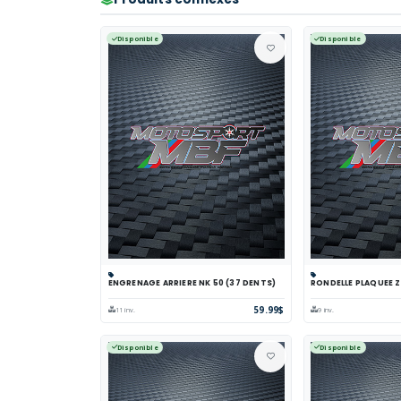
Disponible
Disponible
ENGRENAGE ARRIERE NK 50 (37 DENTS)
RONDELLE PLAQUEE Z
Panier
Comparer
Voir
Panier
Comp
59.99$
11 inv.
9 inv.
Disponible
Disponible