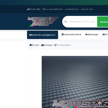
819 379-2981
|
Lun-Jeu 8h30-17h · Ven 8h30-19h · Sam 9h-13h
Reche
Concessionnaire
Motoneige
VT
Toutes les catégories
Accueil
Boutique
Fiche produit