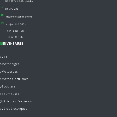
Trois-Rivières, QC G9A 4L7
819 379-2981
info@motosportmbf.com
Lun-Jeu : 8h30-17h
Ven : 8h30-19h
Sam : 9h-13h
INVENTAIRES
VTT
Motoneiges
Motocross
Motos électriques
Scooters
Souffleuses
Véhicules d'occasion
Vélos électriques