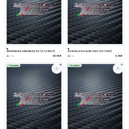
ENGRENAGE ARRIERE NK 50 (37 DENTS)
RONDELLE PLAQUEE ZINC (CV TECH)
59.99$
9.95$
11 inv.
9 inv.
Disponible
Disponible