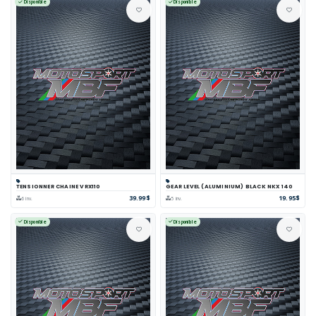
Disponible
Disponible
TENSIONNER CHAINE VRX110
GEAR LEVEL (ALUMINIUM) BLACK NKX 140
39.99$
19.95$
6 inv.
5 inv.
Disponible
Disponible