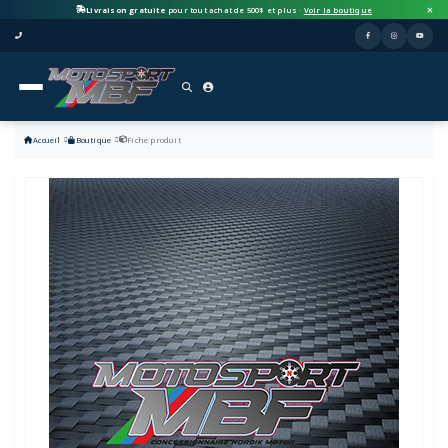
Livraison gratuite
pour tout achat de 500$ et plus ·
Voir la boutique
Accueil
Boutique
Fiche produit