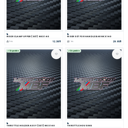
RISER CLAMP UPPER (SET) NKX 140
RISER SET FOR HANDLE BAR NKX 140
12.38$
29.95$
5 inv.
7 inv.
Disponible
Disponible
THROTTLE HOLDER ASSY (SET) NKX 140
THROTTLE HOUSING