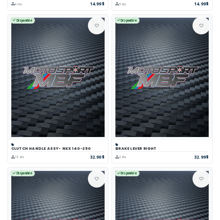
14.99$
14.99$
4 inv.
5 inv.
Disponible
Disponible
CLUTCH HANDLE ASSY- NKX 140-250
BRAKE LEVER RIGHT
32.90$
32.99$
13 inv.
2 inv.
Disponible
Disponible