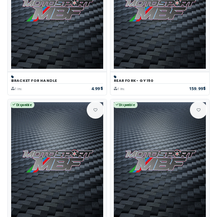
BRACKET FOR HANDLE
REAR FORK- GY 150
4.99$
159.99$
1 inv.
1 inv.
Disponible
Disponible