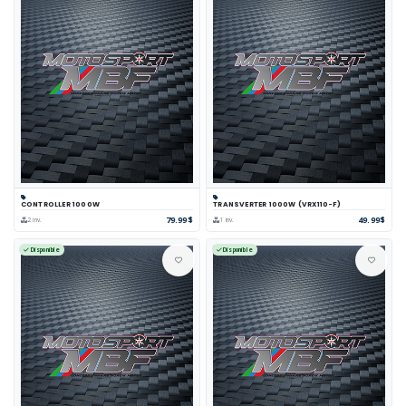
CONTROLLER 1000W
TRANSVERTER 1000W (VRX110-F)
79.99$
49.99$
2 inv.
1 inv.
Disponible
Disponible