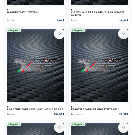
WASHER PLAT ( CVTECH )
VIS VTH M12 X 1.75 X 145 (BLACK OXYDE)
CVTECH
9.95$
28.95$
15 inv.
4 inv.
Disponible
Disponible
ADAPTEUR POUR 99XB-037 -CYCLONE 800
THROTTLE CABLE VRX110F (71/79 CM)
194.95$
29.99$
18 inv.
En commande
Disponible
Disponible