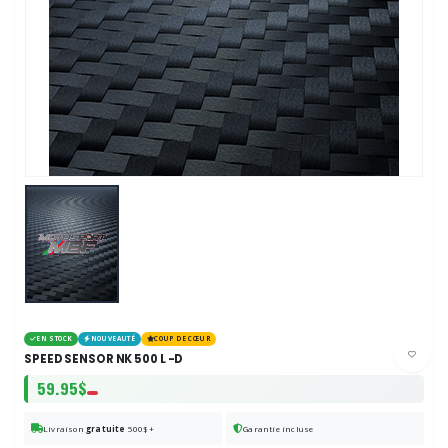
EN STOCK
NOUVEAUTÉ
COUP DE CŒUR
SPEED SENSOR NK 500 L -D
59.95$
Livraison
gratuite
500$+
Garantie incluse