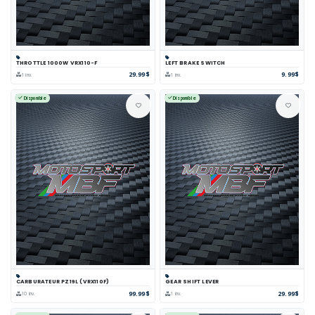
THROTTLE 1000W VRX110-F
LEFT BRAKE SWITCH
29.99$
9.99$
1 inv.
1 inv.
Disponible
Disponible
CARBURATEUR PZ19L (VRX110F)
GEAR SHIFT LEVER
99.99$
29.99$
10 inv.
1 inv.