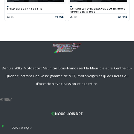
SPEED SENSOR NK 500 L -D
EXTRACTEUR D'EMBRAYAGE OEM NK 800 U
SPORT OEM & 1000
59.95$
69.95$
8 inv.
1 inv.
Depuis 2005, Motosport Mauricie Bois-Francs sert la Mauricie et le Centre-du-
Québec, offrant une vaste gamme de VTT, motoneiges et quads neufs ou
d'occasion avec passion et expertise.
NOUS JOINDRE
2515 Rue Royale