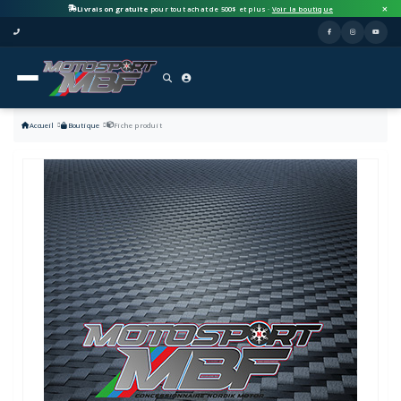
Livraison gratuite
pour tout achat de 500$ et plus ·
Voir la boutique
Accueil
Boutique
Fiche produit