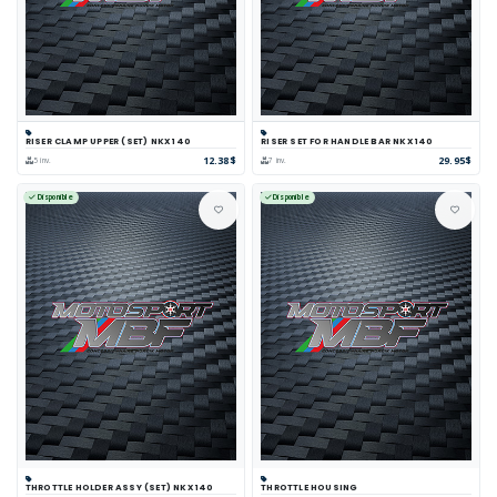
RISER CLAMP UPPER (SET) NKX 140
RISER SET FOR HANDLE BAR NKX 140
12.38$
29.95$
5 inv.
7 inv.
Disponible
Disponible
THROTTLE HOLDER ASSY (SET) NKX 140
THROTTLE HOUSING