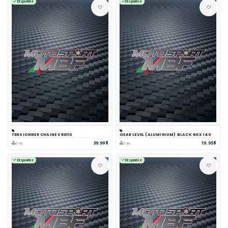
Disponible
Disponible
TENSIONNER CHAINE VRX110
GEAR LEVEL (ALUMINIUM) BLACK NKX 140
39.99$
19.95$
6 inv.
5 inv.
Disponible
Disponible