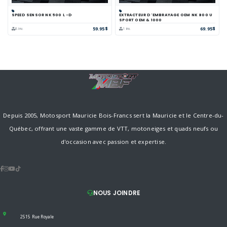
SPEED SENSOR NK 500 L -D
EXTRACTEUR D'EMBRAYAGE OEM NK 800 U
SPORT OEM & 1000
59.95$
69.95$
8 inv.
1 inv.
Depuis 2005, Motosport Mauricie Bois-Francs sert la Mauricie et le Centre-du-
Québec, offrant une vaste gamme de VTT, motoneiges et quads neufs ou
d'occasion avec passion et expertise.
NOUS JOINDRE
2515 Rue Royale