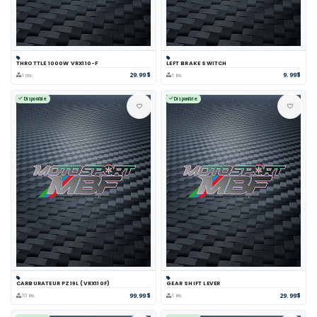
THROTTLE 1000W VRX110-F
LEFT BRAKE SWITCH
29.99$
9.99$
1 inv.
1 inv.
Disponible
Disponible
CARBURATEUR PZ19L (VRX110F)
GEAR SHIFT LEVER
99.99$
29.99$
10 inv.
1 inv.