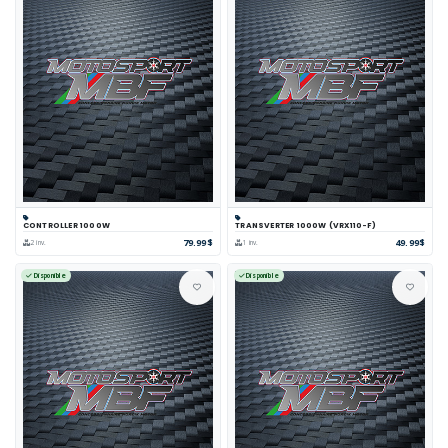
CONTROLLER 1000W
TRANSVERTER 1000W (VRX110-F)
79.99$
49.99$
2 inv.
1 inv.
Disponible
Disponible