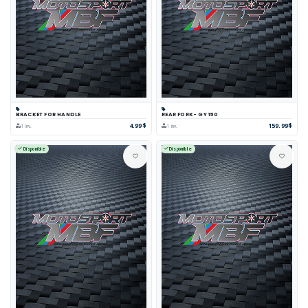
BRACKET FOR HANDLE
REAR FORK- GY 150
4.99$
159.99$
1 inv.
1 inv.
Disponible
Disponible