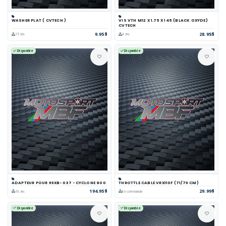
WASHER PLAT ( CVTECH )
VIS VTH M12 X 1.75 X 145 (BLACK OXYDE)
CVTECH
9.95$
28.95$
15 inv.
4 inv.
Disponible
Disponible
ADAPTEUR POUR 99XB-037 -CYCLONE 800
THROTTLE CABLE VRX110F (71/79 CM)
194.95$
29.99$
18 inv.
En commande
Disponible
Disponible