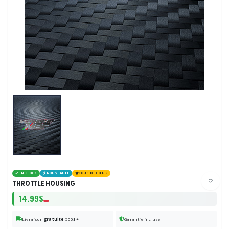
EN STOCK
NOUVEAUTÉ
COUP DE CŒUR
THROTTLE HOUSING
14.99$
Livraison
gratuite
500$+
Garantie incluse