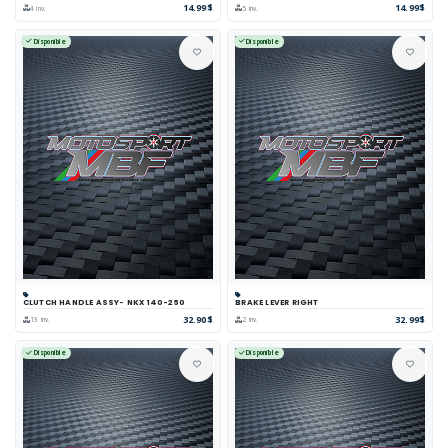
14.99$
14.99$
4 inv.
5 inv.
Disponible
Disponible
CLUTCH HANDLE ASSY- NKX 140-250
BRAKE LEVER RIGHT
32.90$
32.99$
13 inv.
2 inv.
Disponible
Disponible