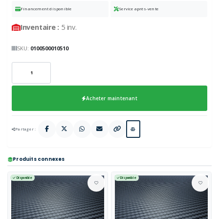
Financement disponible
Service après-vente
Inventaire :
5 inv.
SKU:
0100500010510
Acheter maintenant
Partager :
Produits connexes
Disponible
Disponible