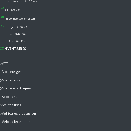
Trois-Rivières, QC G9A 4L7
819 379-2981
info@motosportmbf.com
Lun-Jeu : 8h30-17h
Ven : 8h30-19h
Sam : 9h-13h
INVENTAIRES
VTT
Motoneiges
Motocross
Motos électriques
Scooters
Souffleuses
Véhicules d'occasion
Vélos électriques